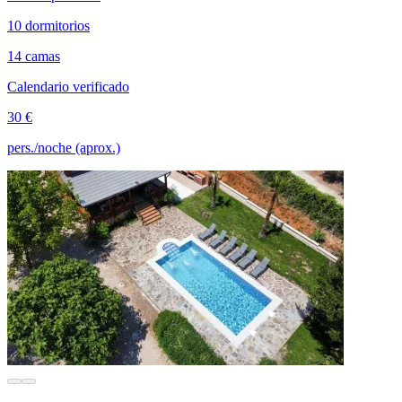
10 dormitorios
14 camas
Calendario verificado
30 €
pers./noche (aprox.)