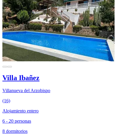
Villa Ibañez
Villanueva del Arzobispo
(16)
Alojamiento entero
6 - 20 personas
8 dormitorios