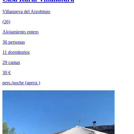
Villanueva del Arzobispo
(26)
Alojamiento entero
36 personas
11 dormitorios
29 camas
30 €
pers./noche (aprox.)