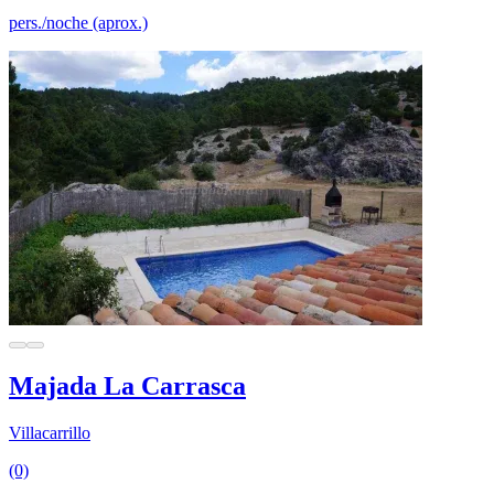
pers./noche (aprox.)
Majada La Carrasca
Villacarrillo
(0)