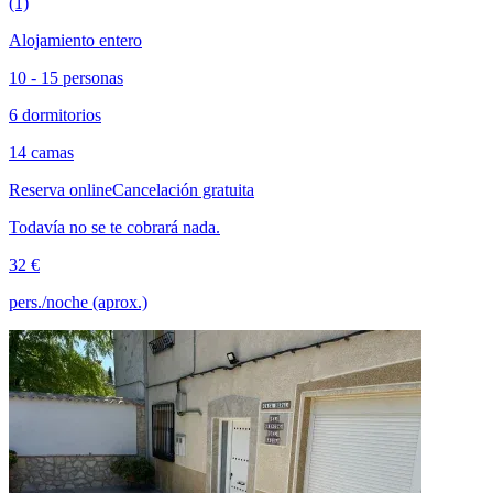
(1)
Alojamiento entero
10 - 15 personas
6 dormitorios
14 camas
Reserva online
Cancelación gratuita
Todavía no se te cobrará nada.
32 €
pers./noche (aprox.)