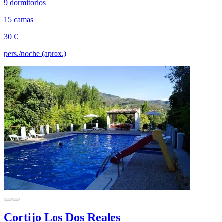
9 dormitorios
15 camas
30 €
pers./noche (aprox.)
Cortijo Los Dos Reales