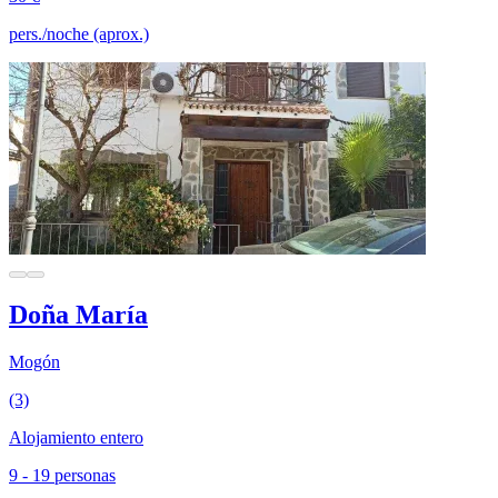
pers./noche (aprox.)
Doña María
Mogón
(3)
Alojamiento entero
9 - 19 personas