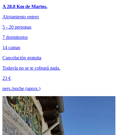
A 28.8 Km de Martos.
Alojamiento entero
5 - 20 personas
7 dormitorios
14 camas
Cancelación gratuita
Todavía no se te cobrará nada.
23 €
pers./noche (aprox.)