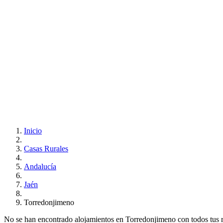
Inicio
Casas Rurales
Andalucía
Jaén
Torredonjimeno
No se han encontrado alojamientos en Torredonjimeno con todos tus req