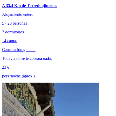
A 33.4 Km de Torredonjimeno.
Alojamiento entero
5 - 20 personas
7 dormitorios
14 camas
Cancelación gratuita
Todavía no se te cobrará nada.
23 €
pers./noche (aprox.)