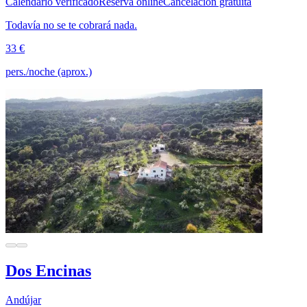
Calendario verificado
Reserva online
Cancelación gratuita
Todavía no se te cobrará nada.
33 €
pers./noche (aprox.)
Dos Encinas
Andújar