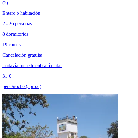
(2)
Entero o habitación
2 - 26 personas
8 dormitorios
19 camas
Cancelación gratuita
Todavía no se te cobrará nada.
31 €
pers./noche (aprox.)