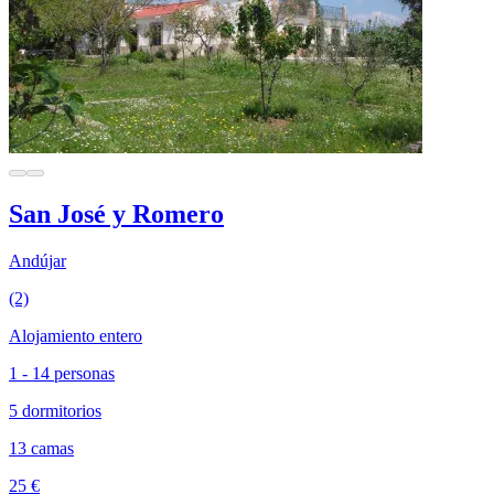
San José y Romero
Andújar
(2)
Alojamiento entero
1 - 14 personas
5 dormitorios
13 camas
25 €