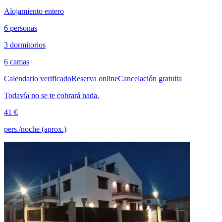
Alojamiento entero
6 personas
3 dormitorios
6 camas
Calendario verificado
Reserva online
Cancelación gratuita
Todavía no se te cobrará nada.
41 €
pers./noche (aprox.)