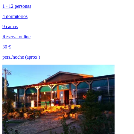
1 - 12 personas
4 dormitorios
9 camas
Reserva online
30 €
pers./noche (aprox.)