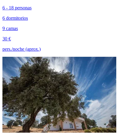
6 - 18 personas
6 dormitorios
9 camas
30 €
pers./noche (aprox.)