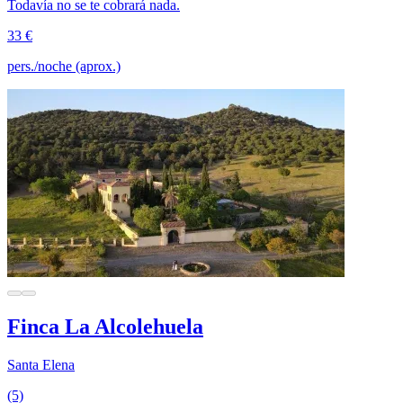
Todavía no se te cobrará nada.
33 €
pers./noche (aprox.)
Finca La Alcolehuela
Santa Elena
(5)