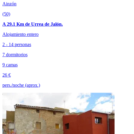
Ainzón
(50)
A 29.1 Km de Urrea de Jalón.
Alojamiento entero
2 - 14 personas
7 dormitorios
9 camas
26 €
pers./noche (aprox.)