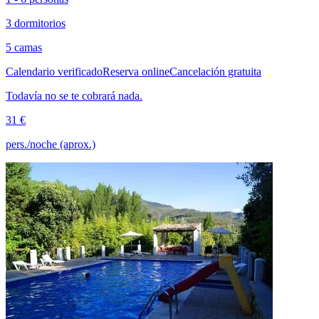
3 dormitorios
5 camas
Calendario verificado
Reserva online
Cancelación gratuita
Todavía no se te cobrará nada.
31 €
pers./noche (aprox.)