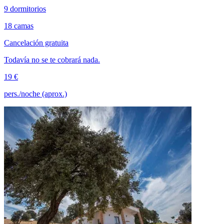
9 dormitorios
18 camas
Cancelación gratuita
Todavía no se te cobrará nada.
19 €
pers./noche (aprox.)