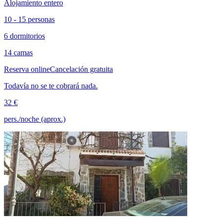
Alojamiento entero
10 - 15 personas
6 dormitorios
14 camas
Reserva online
Cancelación gratuita
Todavía no se te cobrará nada.
32 €
pers./noche (aprox.)