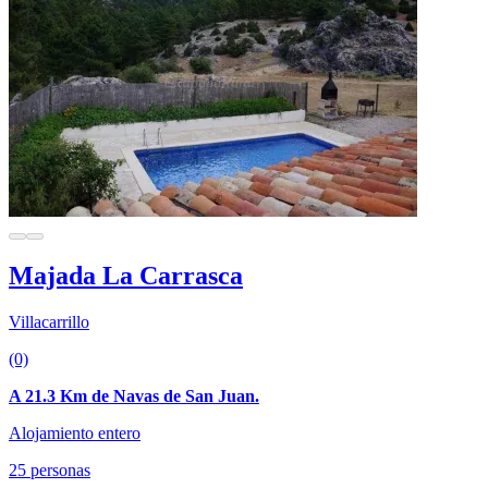
Majada La Carrasca
Villacarrillo
(0)
A 21.3 Km de Navas de San Juan.
Alojamiento entero
25 personas