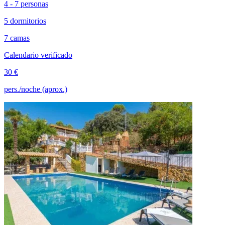
4 - 7 personas
5 dormitorios
7 camas
Calendario verificado
30 €
pers./noche (aprox.)