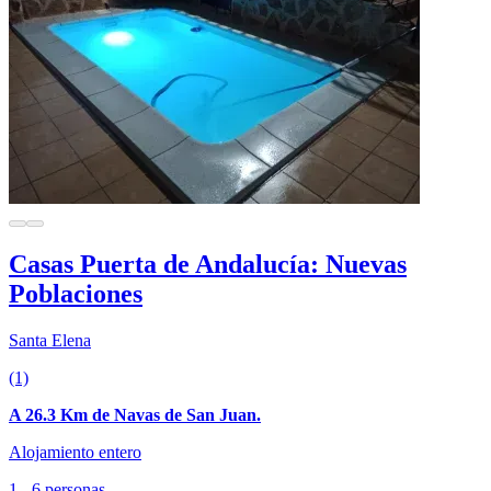
Casas Puerta de Andalucía: Nuevas
Poblaciones
Santa Elena
(1)
A 26.3 Km de Navas de San Juan.
Alojamiento entero
1 - 6 personas