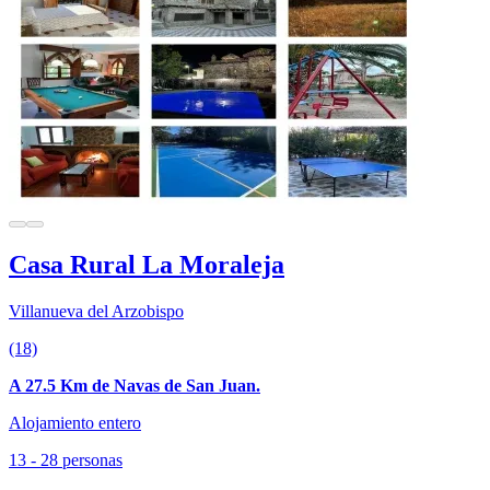
Casa Rural La Moraleja
Villanueva del Arzobispo
(18)
A 27.5 Km de Navas de San Juan.
Alojamiento entero
13 - 28 personas