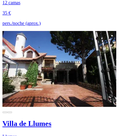
12 camas
35 €
pers./noche (aprox.)
Villa de Llumes