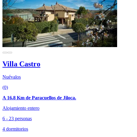
Villa Castro
Nuévalos
(0)
A 16.8 Km de Paracuellos de Jiloca.
Alojamiento entero
6 - 23 personas
4 dormitorios