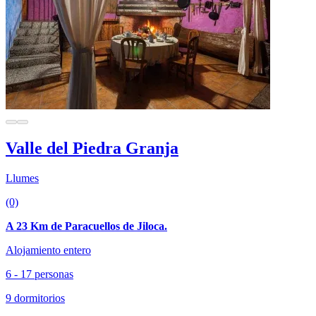
Valle del Piedra Granja
Llumes
(0)
A 23 Km de Paracuellos de Jiloca.
Alojamiento entero
6 - 17 personas
9 dormitorios