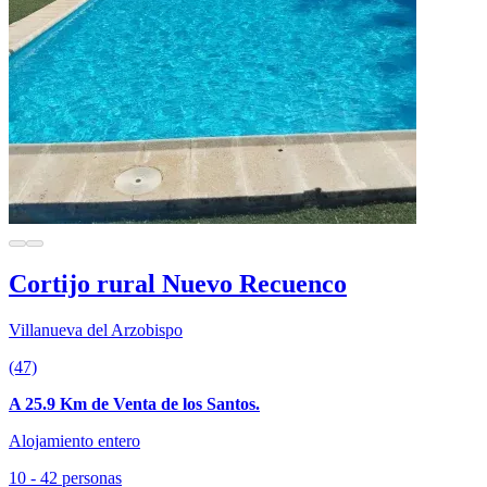
Cortijo rural Nuevo Recuenco
Villanueva del Arzobispo
(47)
A 25.9 Km de Venta de los Santos.
Alojamiento entero
10 - 42 personas