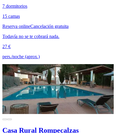
7 dormitorios
15 camas
Reserva online
Cancelación gratuita
Todavía no se te cobrará nada.
27 €
pers./noche (aprox.)
Casa Rural Rompecalzas