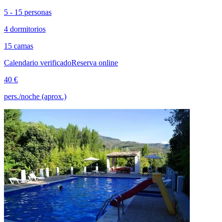
5 - 15 personas
4 dormitorios
15 camas
Calendario verificado
Reserva online
40 €
pers./noche (aprox.)