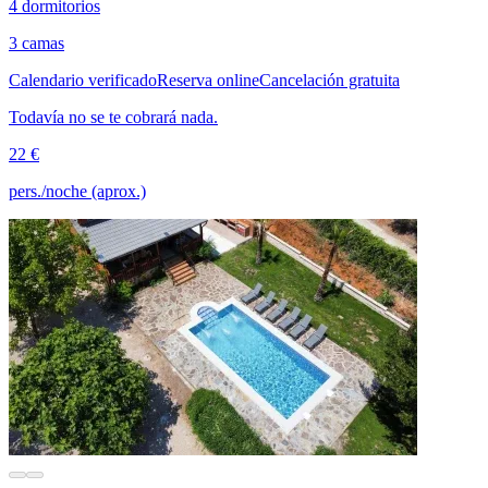
4 dormitorios
3 camas
Calendario verificado
Reserva online
Cancelación gratuita
Todavía no se te cobrará nada.
22 €
pers./noche (aprox.)