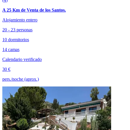
(4)
A 25 Km de Venta de los Santos.
Alojamiento entero
20 - 23 personas
10 dormitorios
14 camas
Calendario verificado
30 €
pers./noche (aprox.)