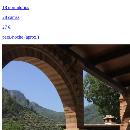
18 dormitorios
28 camas
27 €
pers./noche (aprox.)