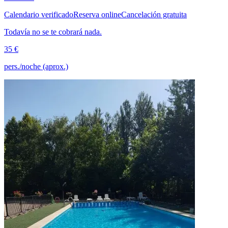
Calendario verificado
Reserva online
Cancelación gratuita
Todavía no se te cobrará nada.
35 €
pers./noche (aprox.)