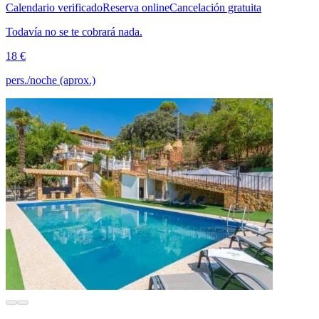
Calendario verificado
Reserva online
Cancelación gratuita
Todavía no se te cobrará nada.
18 €
pers./noche (aprox.)