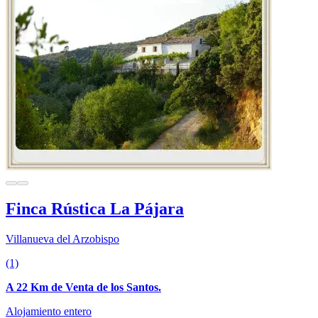
Finca Rústica La Pájara
Villanueva del Arzobispo
(1)
A 22 Km de Venta de los Santos.
Alojamiento entero