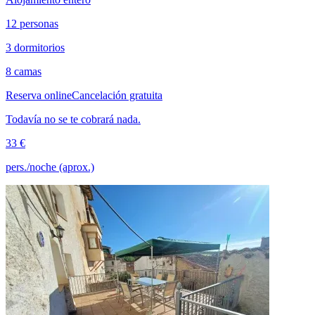
12 personas
3 dormitorios
8 camas
Reserva online
Cancelación gratuita
Todavía no se te cobrará nada.
33 €
pers./noche (aprox.)