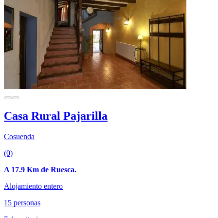
Casa Rural Pajarilla
Cosuenda
(0)
A 17.9 Km de Ruesca.
Alojamiento entero
15 personas