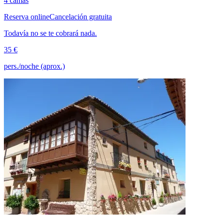
4 camas
Reserva online
Cancelación gratuita
Todavía no se te cobrará nada.
35 €
pers./noche (aprox.)