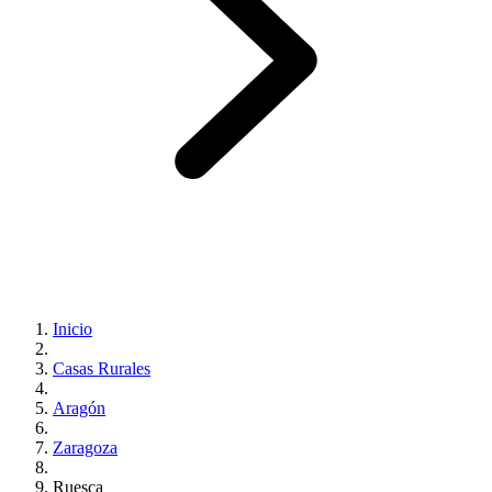
Inicio
Casas Rurales
Aragón
Zaragoza
Ruesca