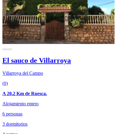
El sauco de Villarroya
Villarroya del Campo
(0)
A 20.2 Km de Ruesca.
Alojamiento entero
6 personas
3 dormitorios