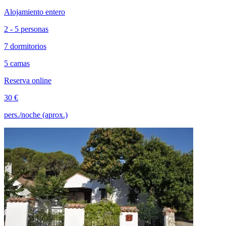
Alojamiento entero
2 - 5 personas
7 dormitorios
5 camas
Reserva online
30 €
pers./noche (aprox.)