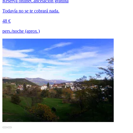
Reserva online
Cancelación gratuita
Todavía no se te cobrará nada.
48 €
pers./noche (aprox.)