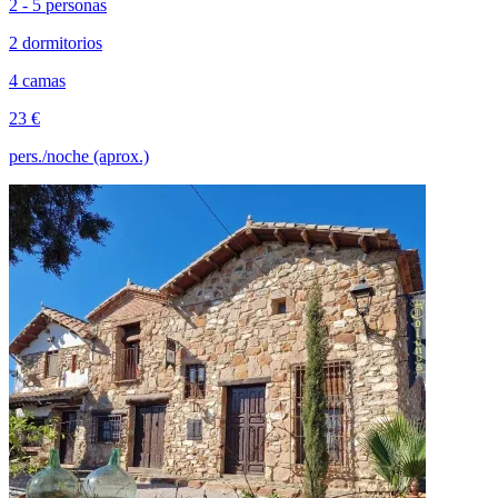
2 - 5 personas
2 dormitorios
4 camas
23 €
pers./noche (aprox.)