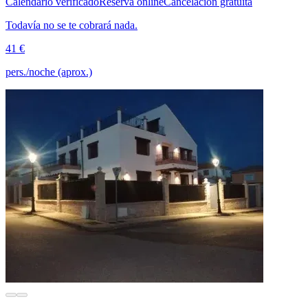
Calendario verificado
Reserva online
Cancelación gratuita
Todavía no se te cobrará nada.
41 €
pers./noche (aprox.)