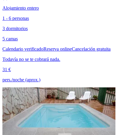
Alojamiento entero
1 - 6 personas
3 dormitorios
5 camas
Calendario verificado
Reserva online
Cancelación gratuita
Todavía no se te cobrará nada.
31 €
pers./noche (aprox.)