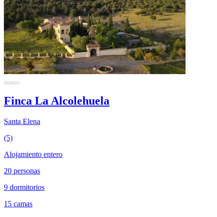
Finca La Alcolehuela
Santa Elena
(5)
Alojamiento entero
20 personas
9 dormitorios
15 camas