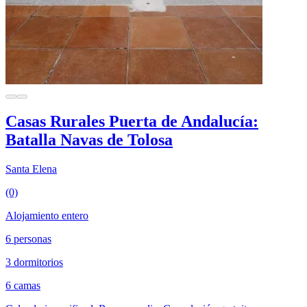
Casas Rurales Puerta de Andalucía:
Batalla Navas de Tolosa
Santa Elena
(0)
Alojamiento entero
6 personas
3 dormitorios
6 camas