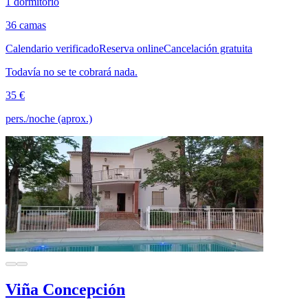
1 dormitorio
36 camas
Calendario verificado
Reserva online
Cancelación gratuita
Todavía no se te cobrará nada.
35 €
pers./noche (aprox.)
Viña Concepción