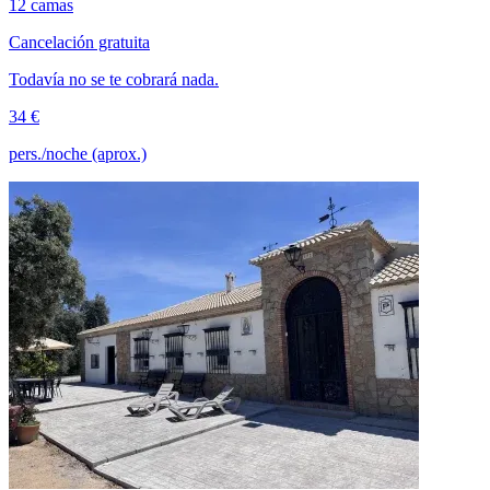
12 camas
Cancelación gratuita
Todavía no se te cobrará nada.
34 €
pers./noche (aprox.)