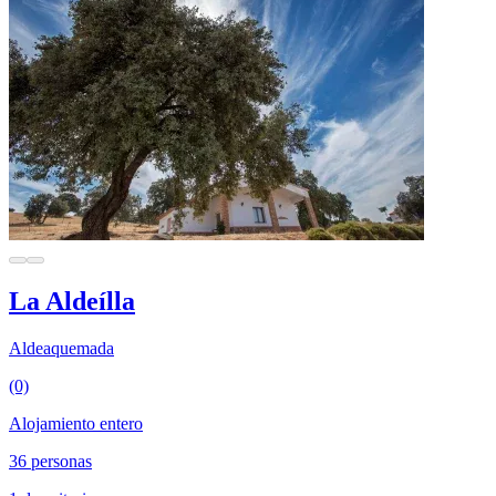
La Aldeílla
Aldeaquemada
(0)
Alojamiento entero
36 personas