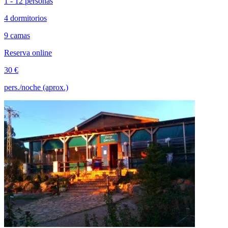
1 - 12 personas
4 dormitorios
9 camas
Reserva online
30 €
pers./noche (aprox.)