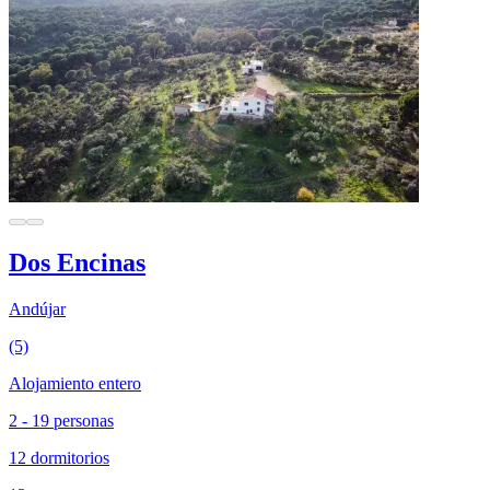
Dos Encinas
Andújar
(5)
Alojamiento entero
2 - 19 personas
12 dormitorios