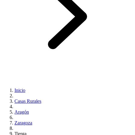
Inicio
Casas Rurales
Aragón
Zaragoza
Tierga