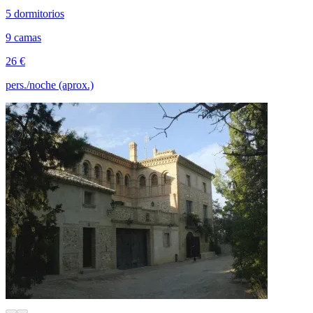
5 dormitorios
9 camas
26 €
pers./noche (aprox.)