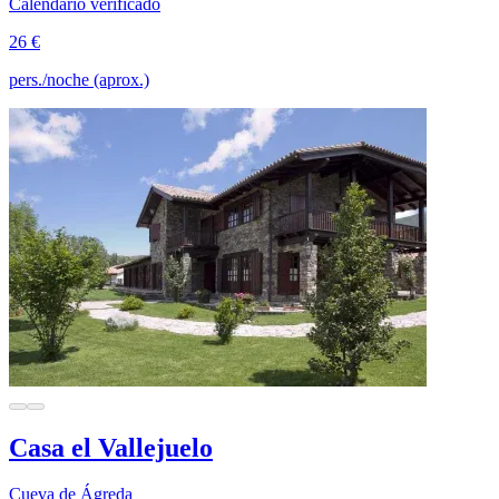
Calendario verificado
26 €
pers./noche (aprox.)
Casa el Vallejuelo
Cueva de Ágreda