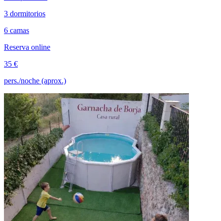
3 dormitorios
6 camas
Reserva online
35 €
pers./noche (aprox.)