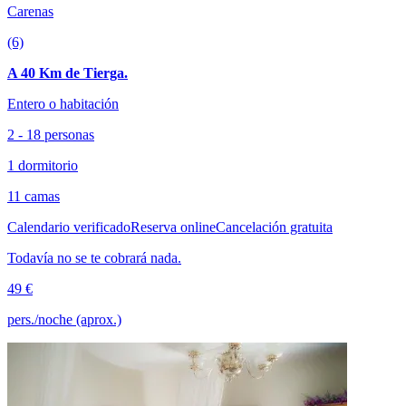
Carenas
(6)
A 40 Km de Tierga.
Entero o habitación
2 - 18 personas
1 dormitorio
11 camas
Calendario verificado
Reserva online
Cancelación gratuita
Todavía no se te cobrará nada.
49 €
pers./noche (aprox.)