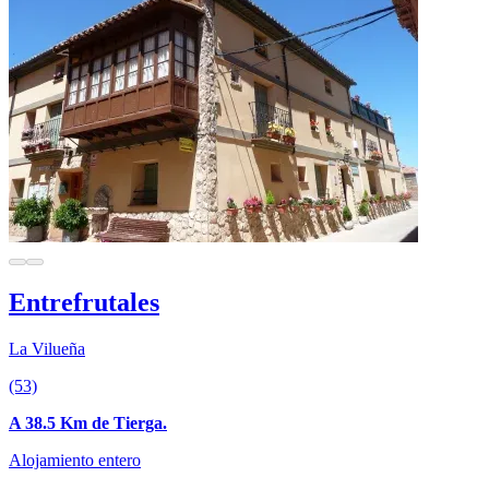
Entrefrutales
La Vilueña
(53)
A 38.5 Km de Tierga.
Alojamiento entero