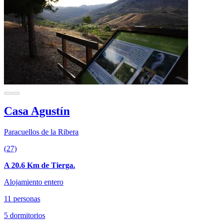
Casa Agustín
Paracuellos de la Ribera
(27)
A 20.6 Km de Tierga.
Alojamiento entero
11 personas
5 dormitorios