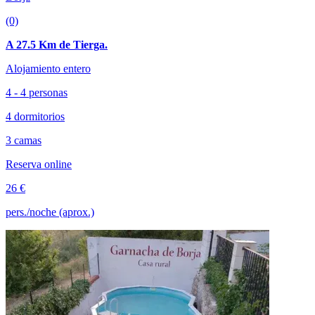
(0)
A 27.5 Km de Tierga.
Alojamiento entero
4 - 4 personas
4 dormitorios
3 camas
Reserva online
26 €
pers./noche (aprox.)