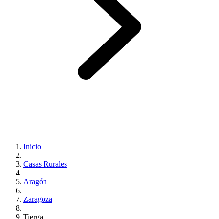
Inicio
Casas Rurales
Aragón
Zaragoza
Tierga