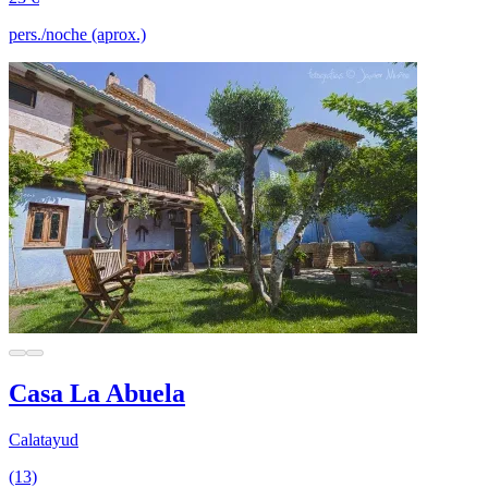
pers./noche (aprox.)
Casa La Abuela
Calatayud
(13)