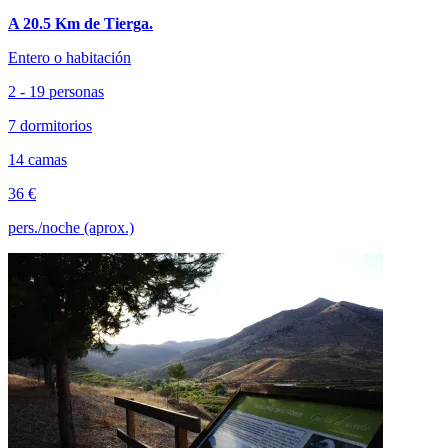
A 20.5 Km de Tierga.
Entero o habitación
2 - 19 personas
7 dormitorios
14 camas
36 €
pers./noche (aprox.)