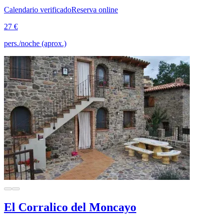
Calendario verificado
Reserva online
27 €
pers./noche (aprox.)
El Corralico del Moncayo