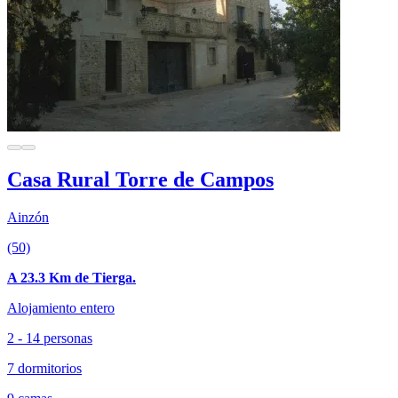
Casa Rural Torre de Campos
Ainzón
(50)
A 23.3 Km de Tierga.
Alojamiento entero
2 - 14 personas
7 dormitorios