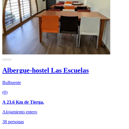
Albergue-hostel Las Escuelas
Bulbuente
(0)
A 23.6 Km de Tierga.
Alojamiento entero
38 personas