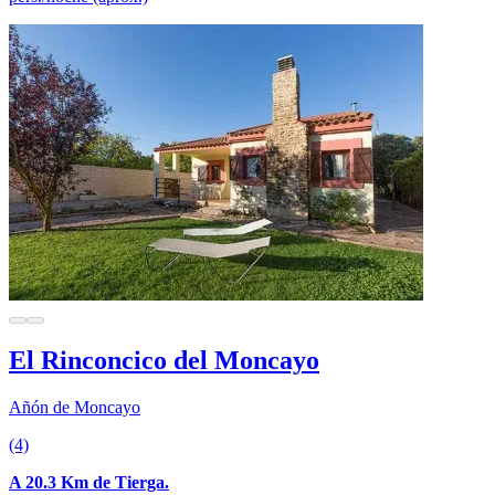
El Rinconcico del Moncayo
Añón de Moncayo
(4)
A 20.3 Km de Tierga.