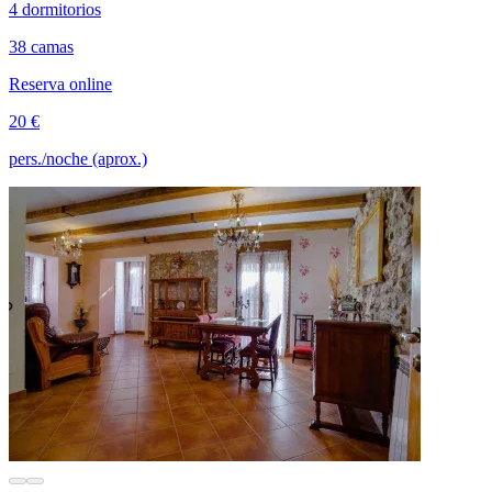
4 dormitorios
38 camas
Reserva online
20 €
pers./noche (aprox.)