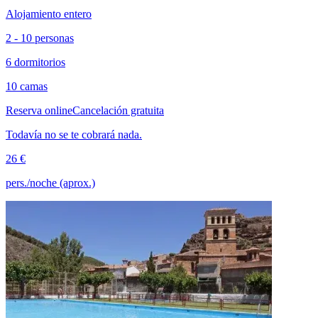
Alojamiento entero
2 - 10 personas
6 dormitorios
10 camas
Reserva online
Cancelación gratuita
Todavía no se te cobrará nada.
26 €
pers./noche (aprox.)