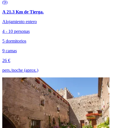
(9)
A 21.3 Km de Tierga.
Alojamiento entero
4 - 10 personas
5 dormitorios
9 camas
26 €
pers./noche (aprox.)