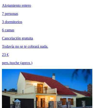
Alojamiento entero
7 personas
3 dormitorios
6 camas
Cancelación gratuita
Todavía no se te cobrará nada.
23 €
pers./noche (aprox.)