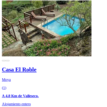
Casa El Roble
Moya
(1)
A 4.8 Km de Valleseco.
Alojamiento entero