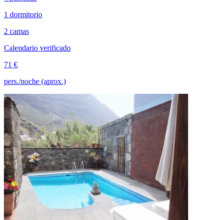
1 dormitorio
2 camas
Calendario verificado
71 €
pers./noche (aprox.)