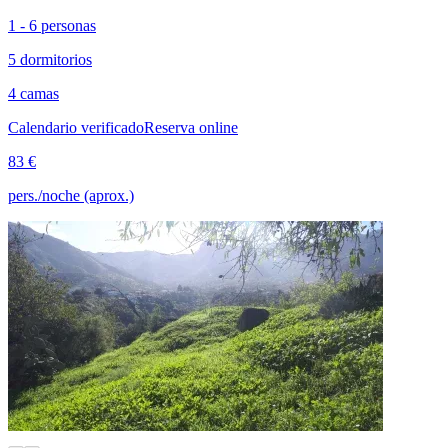
1 - 6 personas
5 dormitorios
4 camas
Calendario verificado
Reserva online
83 €
pers./noche (aprox.)