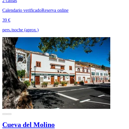
2 camas
Calendario verificado
Reserva online
39 €
pers./noche (aprox.)
Cueva del Molino