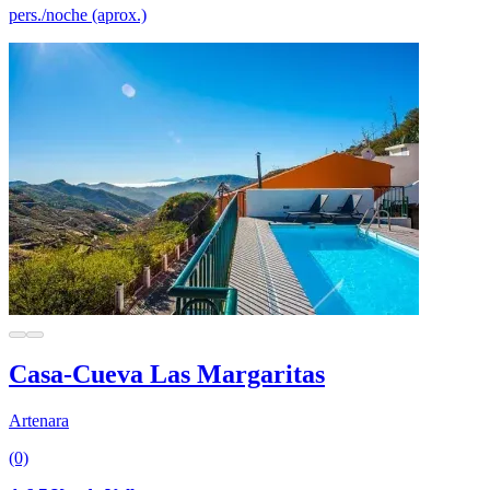
pers./noche (aprox.)
Casa-Cueva Las Margaritas
Artenara
(0)