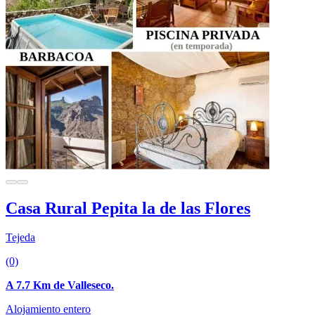
Casa Rural Pepita la de las Flores
Tejeda
(0)
A 7.7 Km de Valleseco.
Alojamiento entero