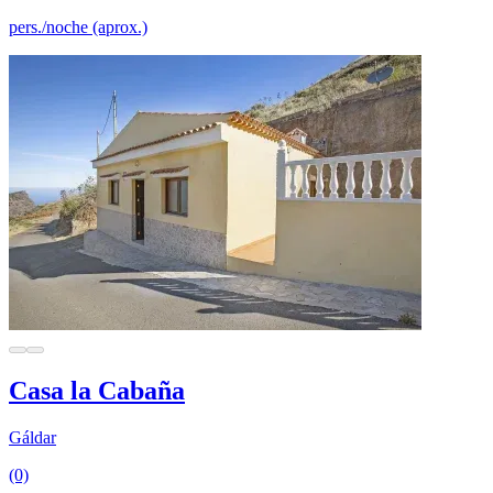
pers./noche (aprox.)
Casa la Cabaña
Gáldar
(0)