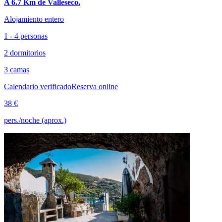
A 6.7 Km de Valleseco.
Alojamiento entero
1 - 4 personas
2 dormitorios
3 camas
Calendario verificado
Reserva online
38 €
pers./noche (aprox.)