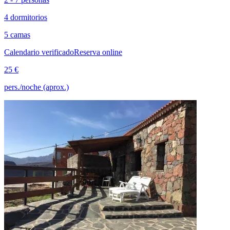
4 dormitorios
5 camas
Calendario verificado
Reserva online
25 €
pers./noche (aprox.)