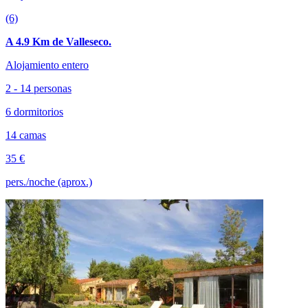
(6)
A 4.9 Km de Valleseco.
Alojamiento entero
2 - 14 personas
6 dormitorios
14 camas
35 €
pers./noche (aprox.)