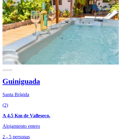
Guiniguada
Santa Brígida
(2)
A 4.5 Km de Valleseco.
Alojamiento entero
2 - 5 personas