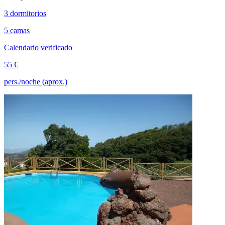
3 dormitorios
5 camas
Calendario verificado
55 €
pers./noche (aprox.)