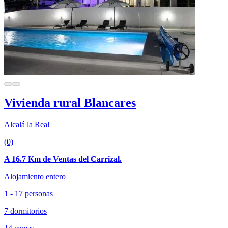
Vivienda rural Blancares
Alcalá la Real
(0)
A 16.7 Km de Ventas del Carrizal.
Alojamiento entero
1 - 17 personas
7 dormitorios