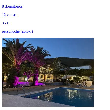
8 dormitorios
12 camas
35 €
pers./noche (aprox.)