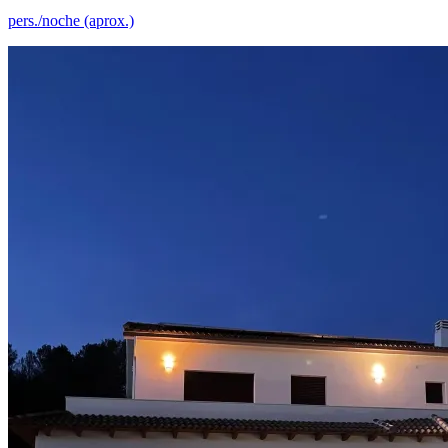
pers./noche (aprox.)