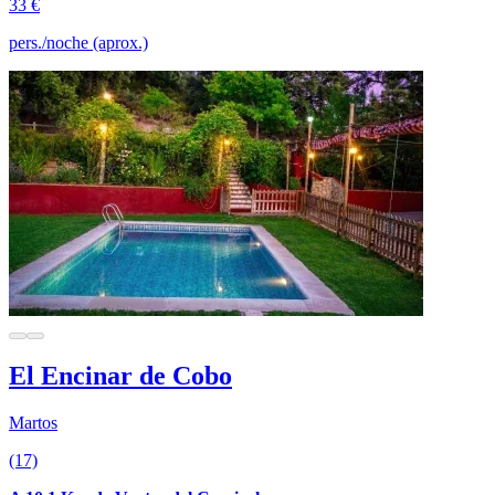
33 €
pers./noche (aprox.)
El Encinar de Cobo
Martos
(17)