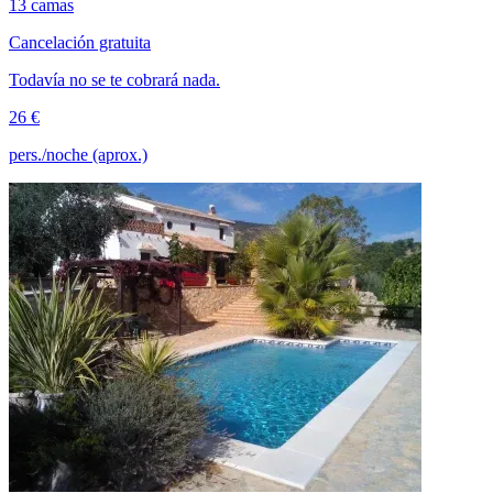
13 camas
Cancelación gratuita
Todavía no se te cobrará nada.
26 €
pers./noche (aprox.)