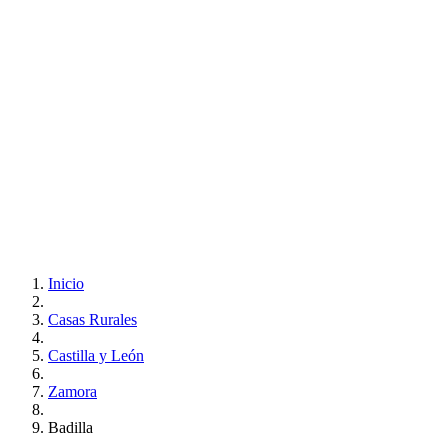
Inicio
Casas Rurales
Castilla y León
Zamora
Badilla