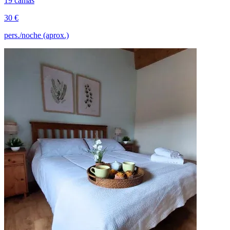
19 camas
30 €
pers./noche (aprox.)