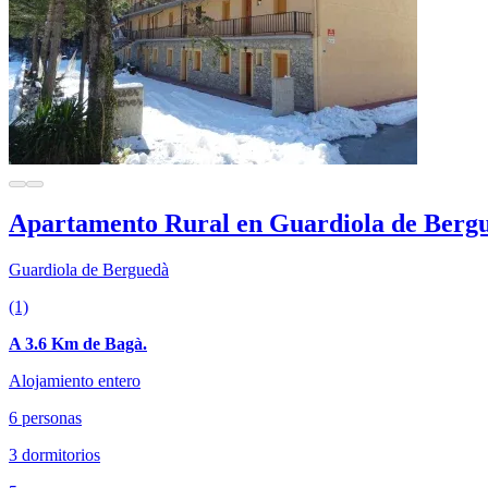
Apartamento Rural en Guardiola de Berg
Guardiola de Berguedà
(1)
A 3.6 Km de Bagà.
Alojamiento entero
6 personas
3 dormitorios