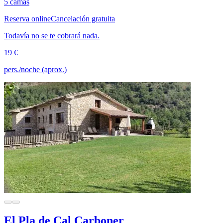
5 camas
Reserva online
Cancelación gratuita
Todavía no se te cobrará nada.
19 €
pers./noche (aprox.)
El Pla de Cal Carboner