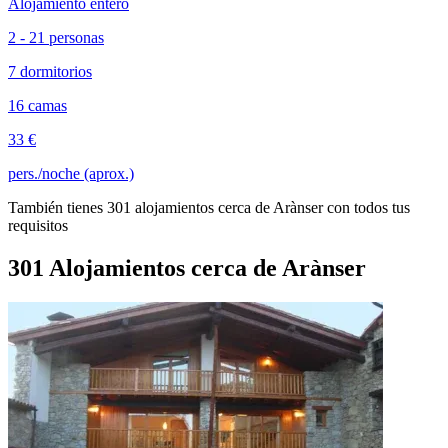
Alojamiento entero
2 - 21 personas
7 dormitorios
16 camas
33 €
pers./noche (aprox.)
También tienes 301 alojamientos cerca de Arànser con todos tus
requisitos
301 Alojamientos cerca de Arànser