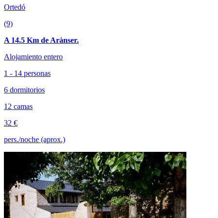
Ortedó
(9)
A 14.5 Km de Arànser.
Alojamiento entero
1 - 14 personas
6 dormitorios
12 camas
32 €
pers./noche (aprox.)