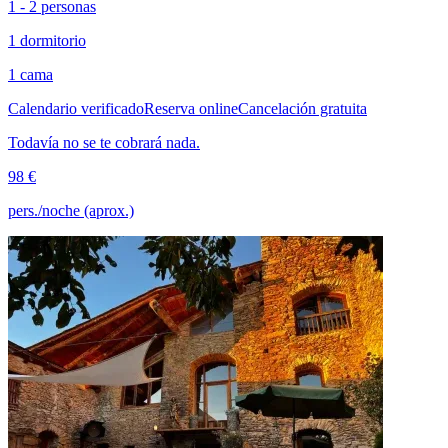
1 - 2 personas
1 dormitorio
1 cama
Calendario verificado
Reserva online
Cancelación gratuita
Todavía no se te cobrará nada.
98 €
pers./noche (aprox.)