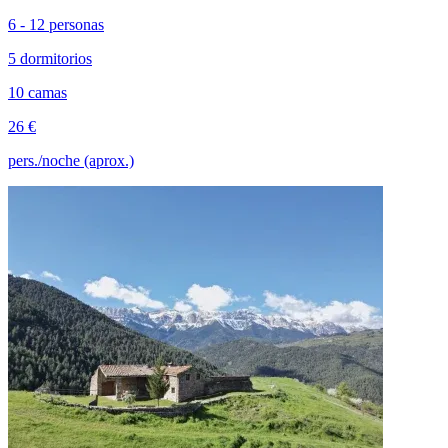
6 - 12 personas
5 dormitorios
10 camas
26 €
pers./noche (aprox.)