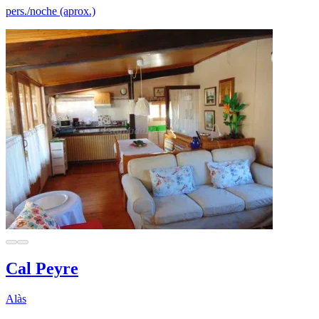
pers./noche (aprox.)
Cal Peyre
Alàs