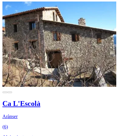
Ca L'Escolà
Arànser
(6)