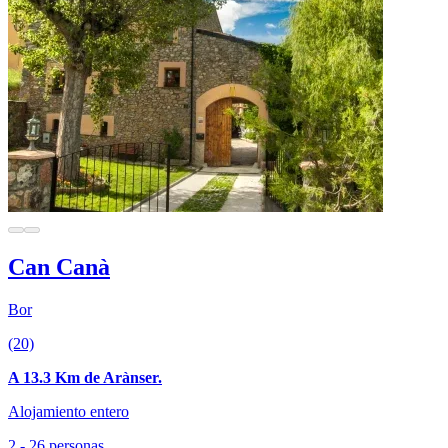
Can Canà
Bor
(20)
A 13.3 Km de Arànser.
Alojamiento entero
2 - 26 personas