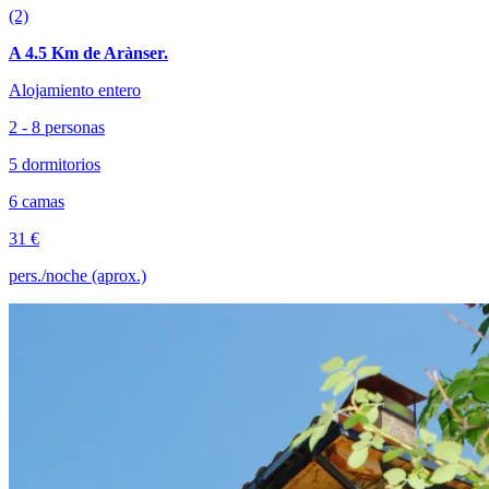
(2)
A 4.5 Km de Arànser.
Alojamiento entero
2 - 8 personas
5 dormitorios
6 camas
31 €
pers./noche (aprox.)