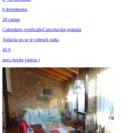
6 dormitorios
20 camas
Calendario verificado
Cancelación gratuita
Todavía no se te cobrará nada.
45 €
pers./noche (aprox.)