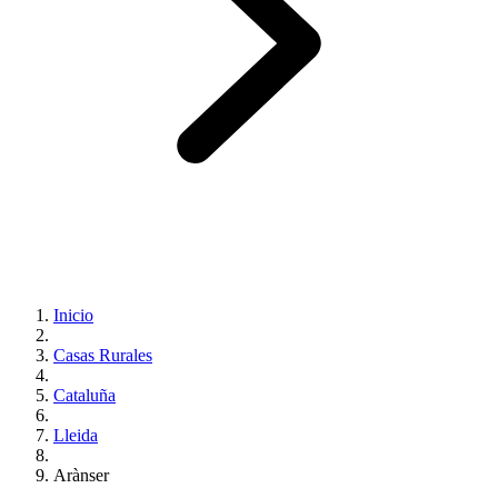
Inicio
Casas Rurales
Cataluña
Lleida
Arànser