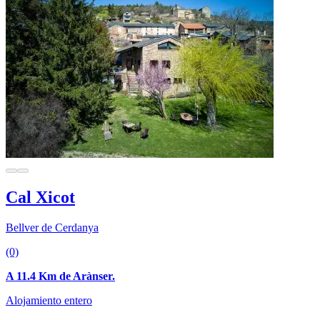
Cal Xicot
Bellver de Cerdanya
(0)
A 11.4 Km de Arànser.
Alojamiento entero