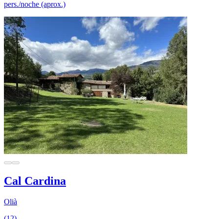
pers./noche (aprox.)
Cal Cardina
Olià
(12)