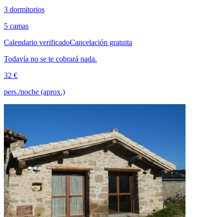
3 dormitorios
5 camas
Calendario verificado
Cancelación gratuita
Todavía no se te cobrará nada.
32 €
pers./noche (aprox.)