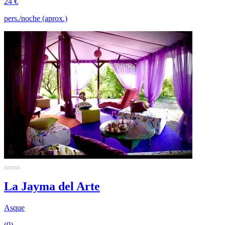
24 €
pers./noche (aprox.)
La Jayma del Arte
Asque
(0)