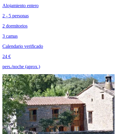
Alojamiento entero
2 - 5 personas
2 dormitorios
3 camas
Calendario verificado
24 €
pers./noche (aprox.)