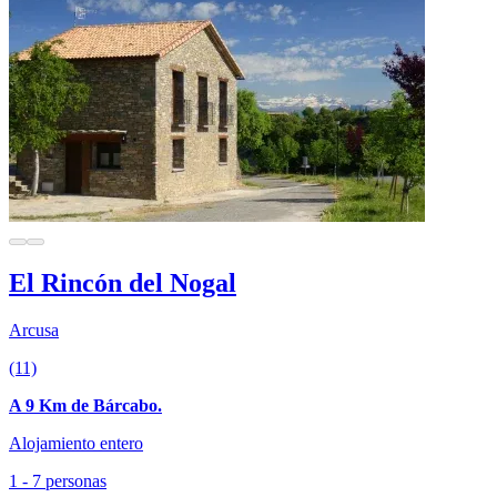
El Rincón del Nogal
Arcusa
(11)
A 9 Km de Bárcabo.
Alojamiento entero
1 - 7 personas