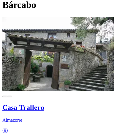
Bárcabo
Casa Trallero
Almazorre
(9)