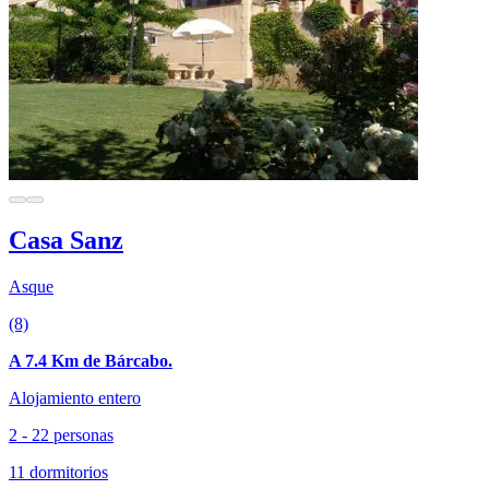
Casa Sanz
Asque
(8)
A 7.4 Km de Bárcabo.
Alojamiento entero
2 - 22 personas
11 dormitorios