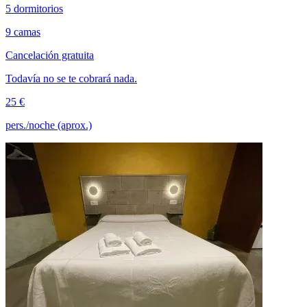
5 dormitorios
9 camas
Cancelación gratuita
Todavía no se te cobrará nada.
25 €
pers./noche (aprox.)