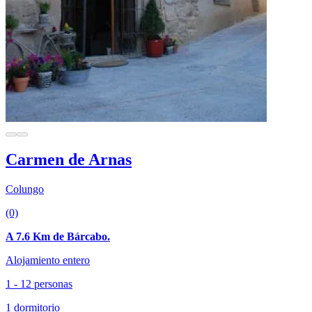
Carmen de Arnas
Colungo
(0)
A 7.6 Km de Bárcabo.
Alojamiento entero
1 - 12 personas
1 dormitorio