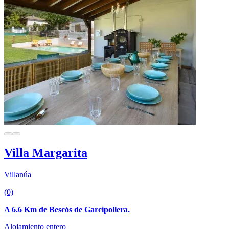
Villa Margarita
Villanúa
(0)
A 6.6 Km de Bescós de Garcipollera.
Alojamiento entero