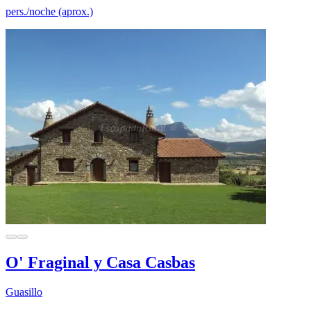
pers./noche (aprox.)
O' Fraginal y Casa Casbas
Guasillo