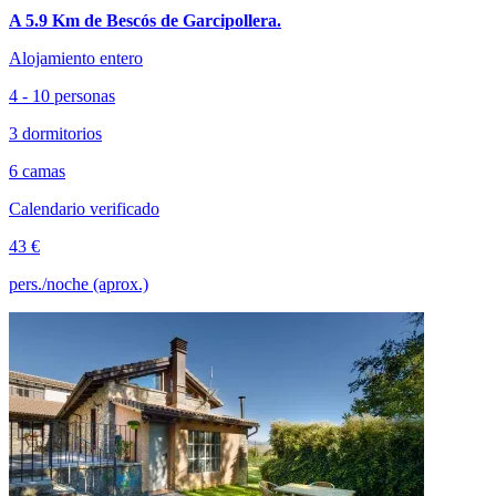
A 5.9 Km de Bescós de Garcipollera.
Alojamiento entero
4 - 10 personas
3 dormitorios
6 camas
Calendario verificado
43 €
pers./noche (aprox.)