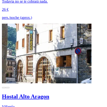
Todavía no se te cobrará nada.
26 €
pers./noche (aprox.)
Hostal Alto Aragon
Villanúa