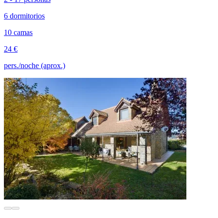
6 dormitorios
10 camas
24 €
pers./noche (aprox.)