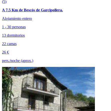
(5)
A 7.5 Km de Bescós de Garcipollera.
Alojamiento entero
1 - 30 personas
13 dormitorios
22 camas
26 €
pers./noche (aprox.)