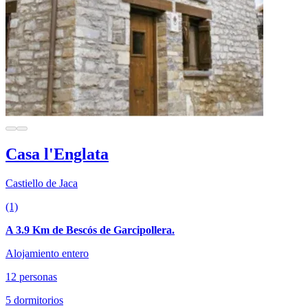
Casa l'Englata
Castiello de Jaca
(1)
A 3.9 Km de Bescós de Garcipollera.
Alojamiento entero
12 personas
5 dormitorios