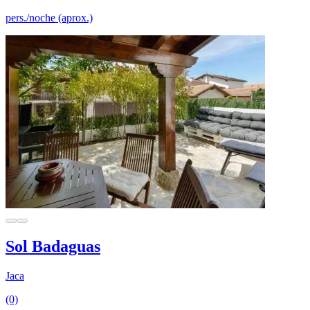
pers./noche (aprox.)
Sol Badaguas
Jaca
(0)