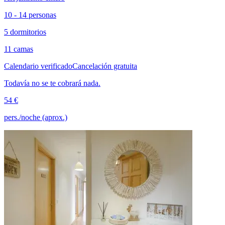
10 - 14 personas
5 dormitorios
11 camas
Calendario verificado
Cancelación gratuita
Todavía no se te cobrará nada.
54 €
pers./noche (aprox.)