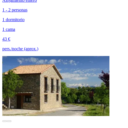
Alojamiento entero
1 - 2 personas
1 dormitorio
1 cama
43 €
pers./noche (aprox.)