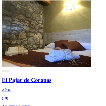
El Pajar de Coronas
Aínsa
(18)