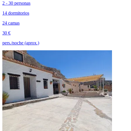
2 - 30 personas
14 dormitorios
24 camas
30 €
pers./noche (aprox.)