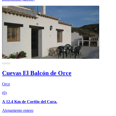
Cuevas El Balcón de Orce
Orce
(0)
A 12.4 Km de Cortijo del Cura.
Alojamiento entero