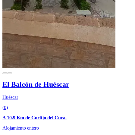
El Balcón de Huéscar
Huéscar
(0)
A 10.9 Km de Cortijo del Cura.
Alojamiento entero