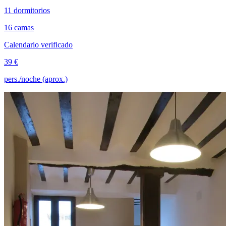
11 dormitorios
16 camas
Calendario verificado
39 €
pers./noche (aprox.)