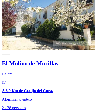
El Molino de Morillas
Galera
(1)
A 6.9 Km de Cortijo del Cura.
Alojamiento entero
2 - 28 personas