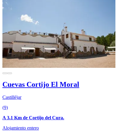
Cuevas Cortijo El Moral
Castilléjar
(9)
A 3.1 Km de Cortijo del Cura.
Alojamiento entero