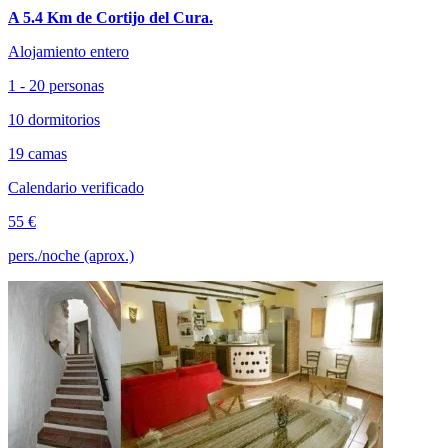
A 5.4 Km de Cortijo del Cura.
Alojamiento entero
1 - 20 personas
10 dormitorios
19 camas
Calendario verificado
55 €
pers./noche (aprox.)