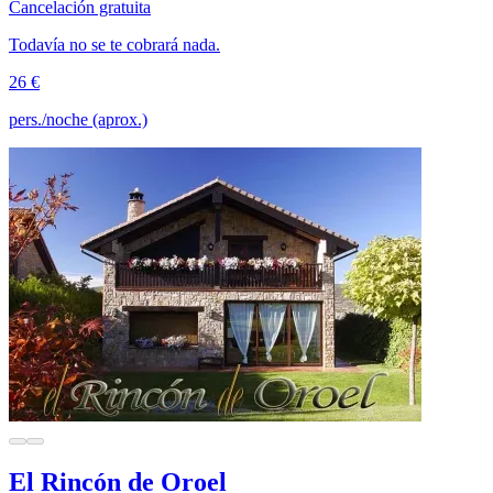
Cancelación gratuita
Todavía no se te cobrará nada.
26 €
pers./noche (aprox.)
El Rincón de Oroel