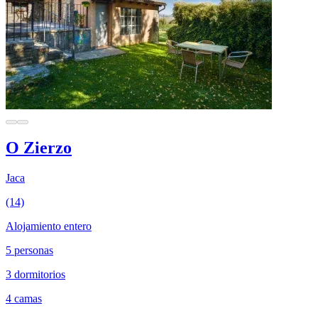
O Zierzo
Jaca
(14)
Alojamiento entero
5 personas
3 dormitorios
4 camas