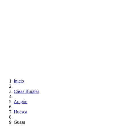
Inicio
Casas Rurales
Aragón
Huesca
Guasa