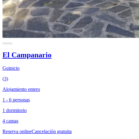
El Campanario
Guinicio
(3)
Alojamiento entero
1 - 6 personas
1 dormitorio
4 camas
Reserva online
Cancelación gratuita