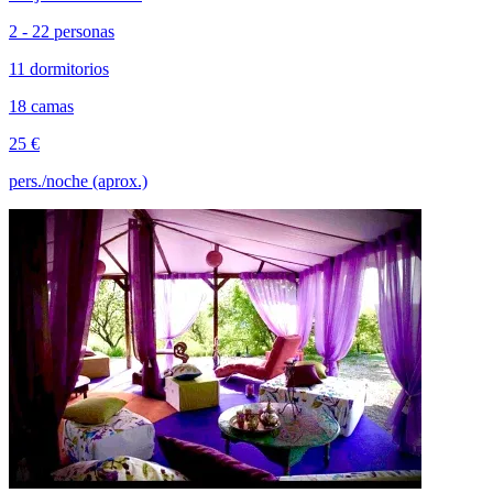
2 - 22 personas
11 dormitorios
18 camas
25 €
pers./noche (aprox.)