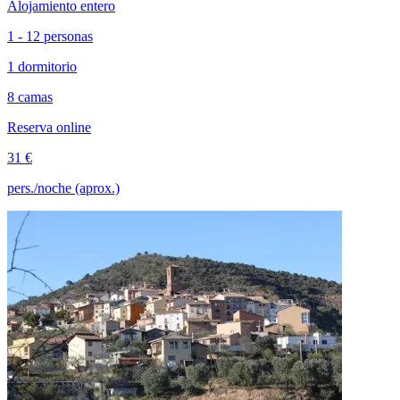
Alojamiento entero
1 - 12 personas
1 dormitorio
8 camas
Reserva online
31 €
pers./noche (aprox.)