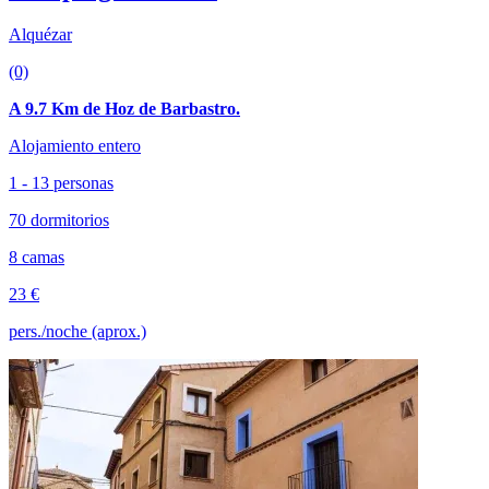
Alquézar
(0)
A 9.7 Km de Hoz de Barbastro.
Alojamiento entero
1 - 13 personas
70 dormitorios
8 camas
23 €
pers./noche (aprox.)