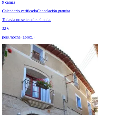
9 camas
Calendario verificado
Cancelación gratuita
Todavía no se te cobrará nada.
32 €
pers./noche (aprox.)