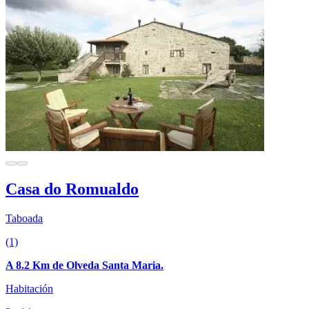
Casa do Romualdo
Taboada
(1)
A 8.2 Km de Olveda Santa Maria.
Habitación