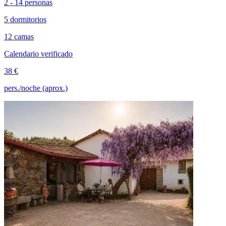
2 - 14 personas
5 dormitorios
12 camas
Calendario verificado
38 €
pers./noche (aprox.)