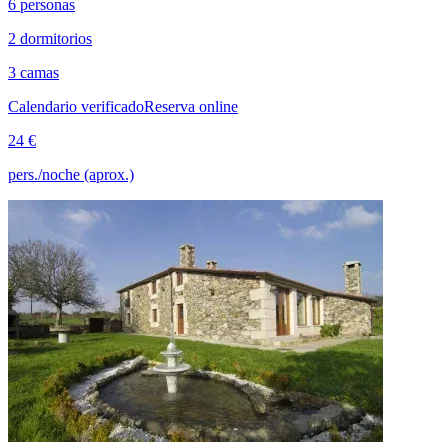
6 personas
2 dormitorios
3 camas
Calendario verificado
Reserva online
24 €
pers./noche (aprox.)