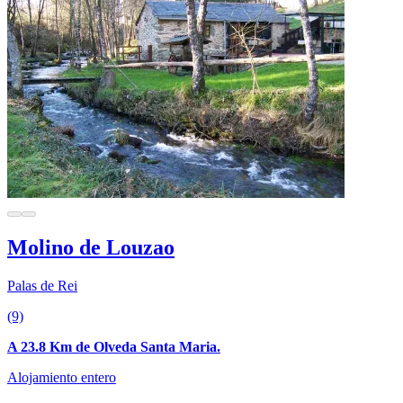
Molino de Louzao
Palas de Rei
(9)
A 23.8 Km de Olveda Santa Maria.
Alojamiento entero