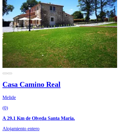
Casa Camino Real
Melide
(0)
A 29.1 Km de Olveda Santa Maria.
Alojamiento entero