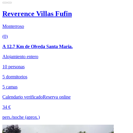
Reverence Villas Fufin
Monterroso
(0)
A 12.7 Km de Olveda Santa Maria.
Alojamiento entero
10 personas
5 dormitorios
5 camas
Calendario verificado
Reserva online
34 €
pers./noche (aprox.)