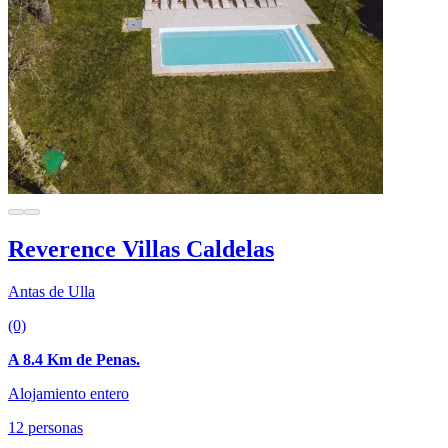
Reverence Villas Caldelas
Antas de Ulla
(0)
A 8.4 Km de Penas.
Alojamiento entero
12 personas