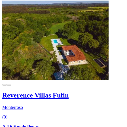
Reverence Villas Fufin
Monterroso
(0)
A 4.6 Km de Penas.