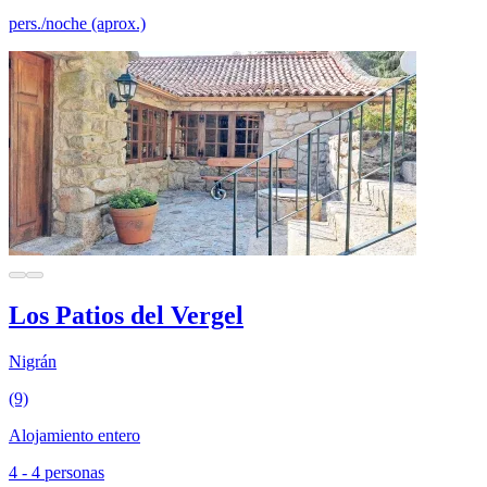
pers./noche (aprox.)
Los Patios del Vergel
Nigrán
(9)
Alojamiento entero
4 - 4 personas