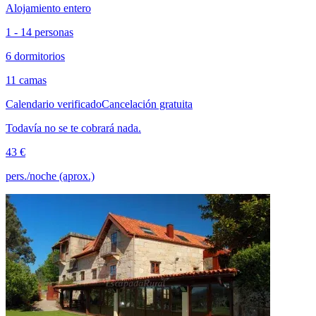
Alojamiento entero
1 - 14 personas
6 dormitorios
11 camas
Calendario verificado
Cancelación gratuita
Todavía no se te cobrará nada.
43 €
pers./noche (aprox.)