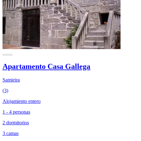
Apartamento Casa Gallega
Samieira
(3)
Alojamiento entero
1 - 4 personas
2 dormitorios
3 camas