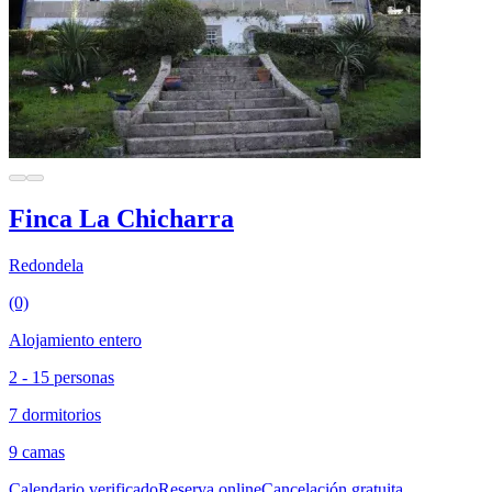
Finca La Chicharra
Redondela
(0)
Alojamiento entero
2 - 15 personas
7 dormitorios
9 camas
Calendario verificado
Reserva online
Cancelación gratuita