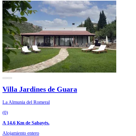
Villa Jardines de Guara
La Almunia del Romeral
(0)
A 14.6 Km de Sabayés.
Alojamiento entero