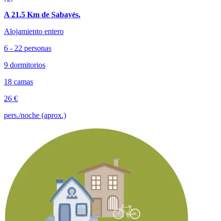
A 21.5 Km de Sabayés.
Alojamiento entero
6 - 22 personas
9 dormitorios
18 camas
26 €
pers./noche (aprox.)