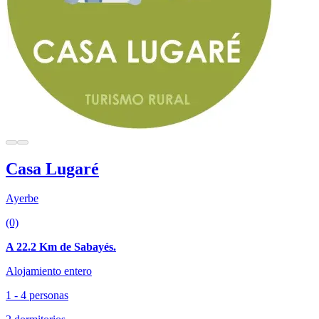
Casa Lugaré
Ayerbe
(0)
A 22.2 Km de Sabayés.
Alojamiento entero
1 - 4 personas