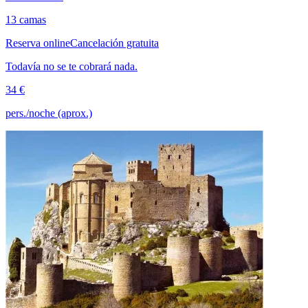
13 camas
Reserva online
Cancelación gratuita
Todavía no se te cobrará nada.
34 €
pers./noche (aprox.)