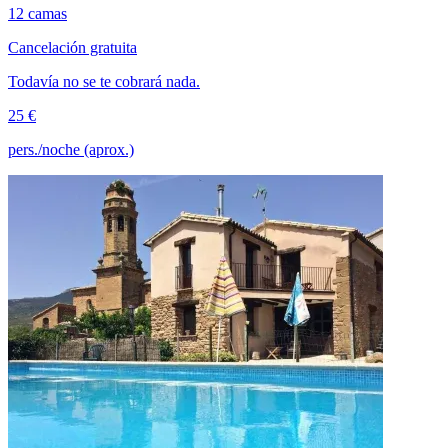
12 camas
Cancelación gratuita
Todavía no se te cobrará nada.
25 €
pers./noche (aprox.)