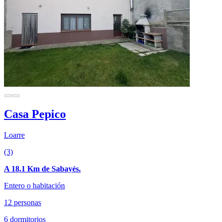
Casa Pepico
Loarre
(3)
A 18.1 Km de Sabayés.
Entero o habitación
12 personas
6 dormitorios