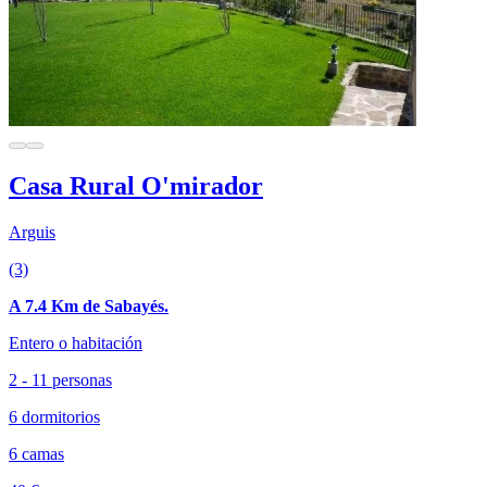
Casa Rural O'mirador
Arguis
(3)
A 7.4 Km de Sabayés.
Entero o habitación
2 - 11 personas
6 dormitorios
6 camas