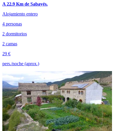
A 22.9 Km de Sabayés.
Alojamiento entero
4 personas
2 dormitorios
2 camas
29 €
pers./noche (aprox.)