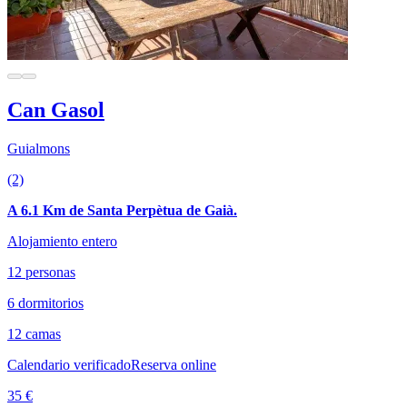
Can Gasol
Guialmons
(2)
A 6.1 Km de Santa Perpètua de Gaià.
Alojamiento entero
12 personas
6 dormitorios
12 camas
Calendario verificado
Reserva online
35 €