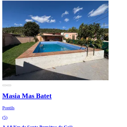
Masia Mas Batet
Pontils
(5)