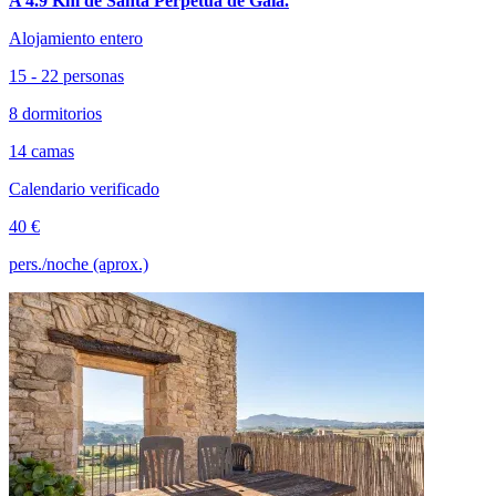
A 4.9 Km de Santa Perpètua de Gaià.
Alojamiento entero
15 - 22 personas
8 dormitorios
14 camas
Calendario verificado
40 €
pers./noche (aprox.)