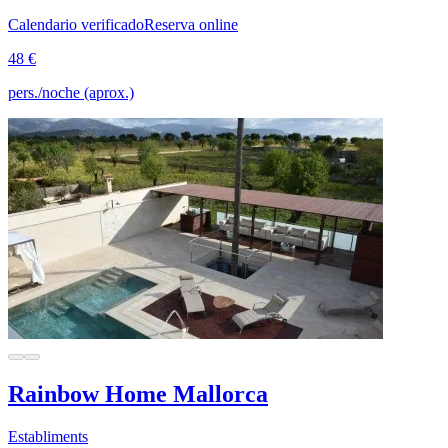
Calendario verificado
Reserva online
48 €
pers./noche (aprox.)
Rainbow Home Mallorca
Establiments