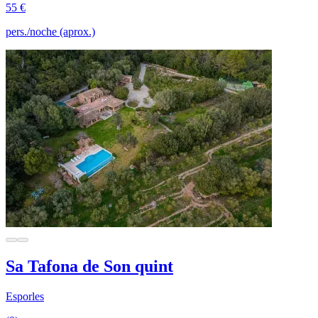
55 €
pers./noche (aprox.)
Sa Tafona de Son quint
Esporles