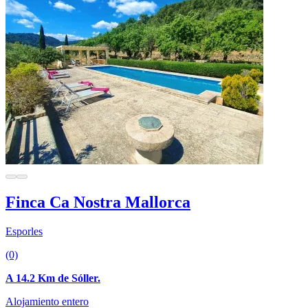
Finca Ca Nostra Mallorca
Esporles
(0)
A 14.2 Km de Sóller.
Alojamiento entero