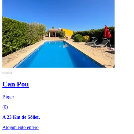
Can Pou
Búger
(0)
A 23 Km de Sóller.
Alojamiento entero