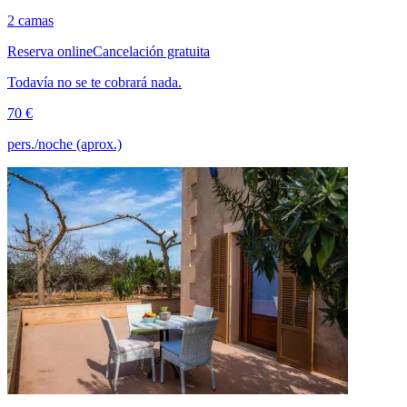
2 camas
Reserva online
Cancelación gratuita
Todavía no se te cobrará nada.
70 €
pers./noche (aprox.)