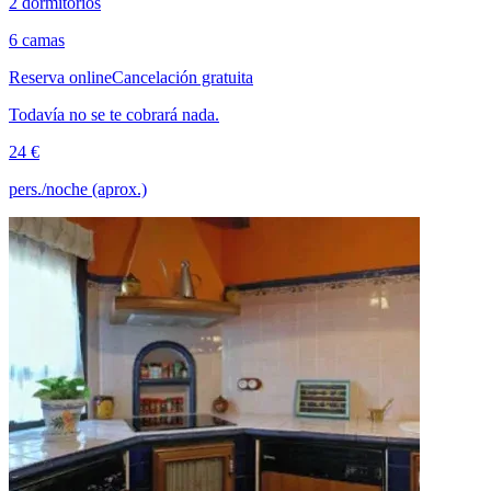
2 dormitorios
6 camas
Reserva online
Cancelación gratuita
Todavía no se te cobrará nada.
24 €
pers./noche (aprox.)