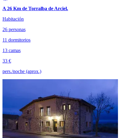
A 26 Km de Torralba de Arciel.
Habitación
26 personas
11 dormitorios
13 camas
33 €
pers./noche (aprox.)