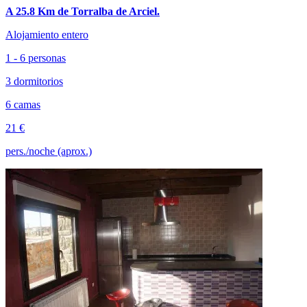
A 25.8 Km de Torralba de Arciel.
Alojamiento entero
1 - 6 personas
3 dormitorios
6 camas
21 €
pers./noche (aprox.)