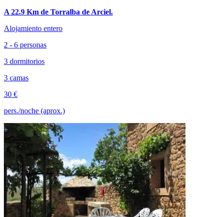
A 22.9 Km de Torralba de Arciel.
Alojamiento entero
2 - 6 personas
3 dormitorios
3 camas
30 €
pers./noche (aprox.)