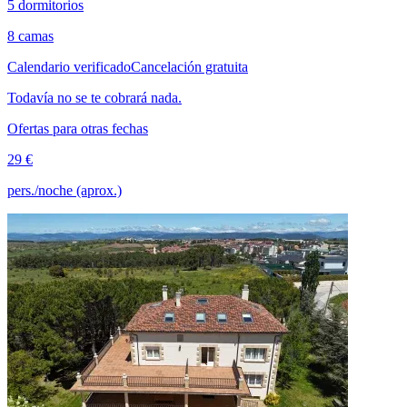
5 dormitorios
8 camas
Calendario verificado
Cancelación gratuita
Todavía no se te cobrará nada.
Ofertas para otras fechas
29 €
pers./noche (aprox.)