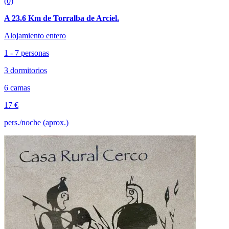
(0)
A 23.6 Km de Torralba de Arciel.
Alojamiento entero
1 - 7 personas
3 dormitorios
6 camas
17 €
pers./noche (aprox.)