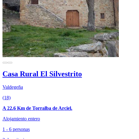
Casa Rural El Silvestrito
Valdegeña
(18)
A 22.6 Km de Torralba de Arciel.
Alojamiento entero
1 - 6 personas