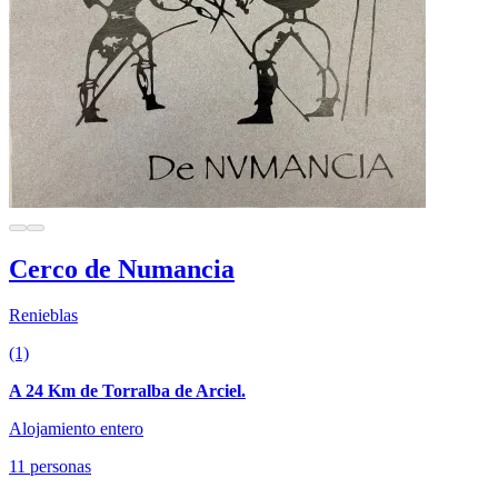
Cerco de Numancia
Renieblas
(1)
A 24 Km de Torralba de Arciel.
Alojamiento entero
11 personas