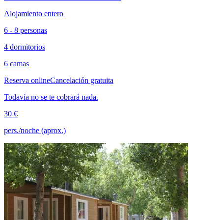
Alojamiento entero
6 - 8 personas
4 dormitorios
6 camas
Reserva online
Cancelación gratuita
Todavía no se te cobrará nada.
30 €
pers./noche (aprox.)