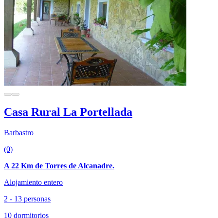
Casa Rural La Portellada
Barbastro
(0)
A 22 Km de Torres de Alcanadre.
Alojamiento entero
2 - 13 personas
10 dormitorios