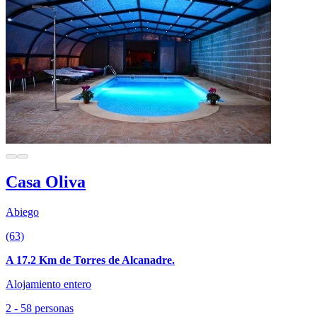
Casa Oliva
Abiego
(63)
A 17.2 Km de Torres de Alcanadre.
Alojamiento entero
2 - 58 personas