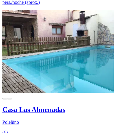
pers./noche (aprox.)
Casa Las Almenadas
Poleñino
(6)