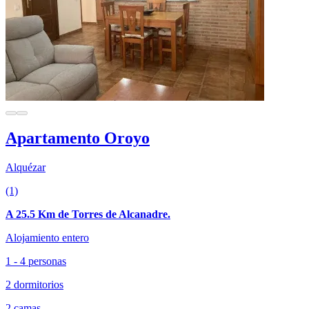
Apartamento Oroyo
Alquézar
(1)
A 25.5 Km de Torres de Alcanadre.
Alojamiento entero
1 - 4 personas
2 dormitorios
2 camas