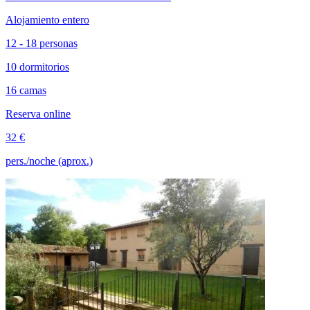
Alojamiento entero
12 - 18 personas
10 dormitorios
16 camas
Reserva online
32 €
pers./noche (aprox.)