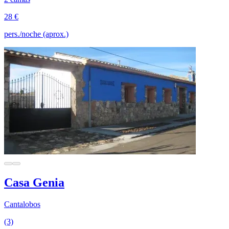
28 €
pers./noche (aprox.)
Casa Genia
Cantalobos
(3)