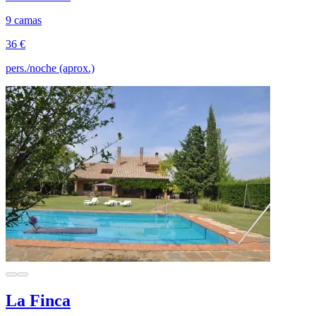
9 camas
36 €
pers./noche (aprox.)
La Finca