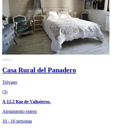
Casa Rural del Panadero
Trévago
(3)
A 12.2 Km de Valtajeros.
Alojamiento entero
10 - 16 personas