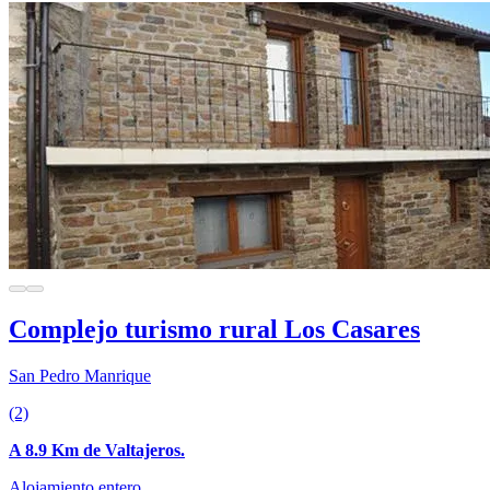
Complejo turismo rural Los Casares
San Pedro Manrique
(2)
A 8.9 Km de Valtajeros.
Alojamiento entero