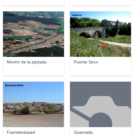
bekele68
cascorro
Menhir de la pijotada
Puente Seco
Bartolome Marin
Fuentelcésped
Quemada