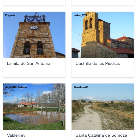
Emgorio
esther_1279
Ermita de San Antonio
Castrillo de las Piedras
JM del Río Pedrosa
Marathoni62
Valderrey
Santa Catalina de Somoza