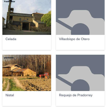
Frank Pámar
Celada
Villaobispo de Otero
panoramio
Nistal
Requejo de Pradorrey