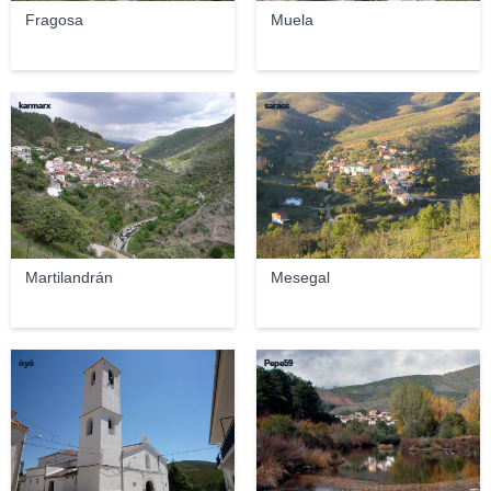
Fragosa
Muela
karmarx
saracc
Martilandrán
Mesegal
òyó
Pepe59