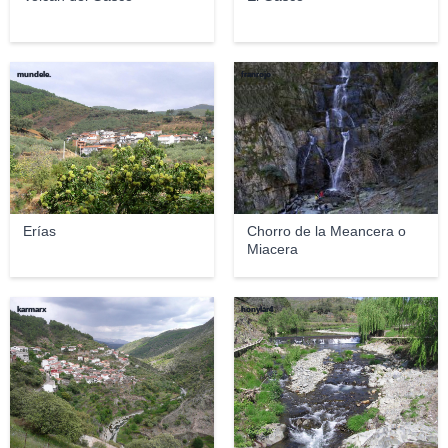
mundele.
franrojo
Erías
Chorro de la Meancera o
Miacera
karmarx
honylar4