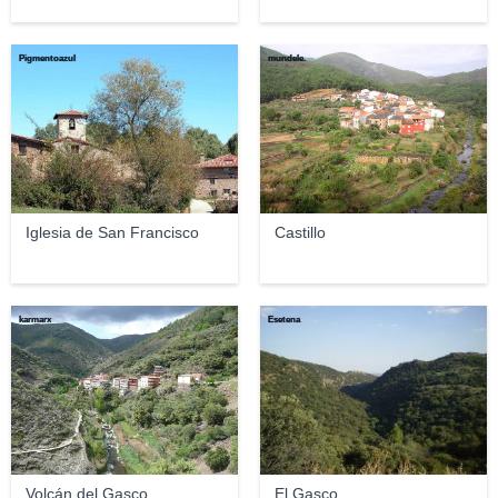
Pigmentoazul
mundele.
Iglesia de San Francisco
Castillo
karmarx
Esetena
Volcán del Gasco
El Gasco