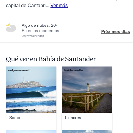
capital de Cantabri...
Ver más
algo de nubes, 20º
En estos momentos
Próximos días
OpenWeatherMap
Qué ver en Bahía de Santander
markyourwavessurf
José Antonio Mo
Somo
Liencres