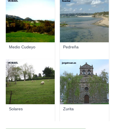
VICMAEL
Xuankar
Medio Cudeyo
Pedreña
VICMAEL
jorgetruan.es
Solares
Zurita