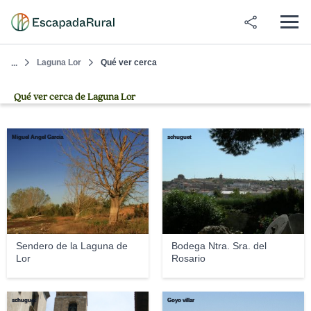
Laguna Lor
Qué ver cerca
...
Qué ver cerca de Laguna Lor
Miguel Ángel García
schuguet
Sendero de la Laguna de
Bodega Ntra. Sra. del
Lor
Rosario
schuguet
Goyo villar