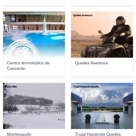
Centro termolúdico de Cascante
Queiles Aventura
Centro termolúdico de
Queiles Aventura
Cascante
Goyo villar
Trujal Hacienda Queiles
Monteagudo
Trujal Hacienda Queiles