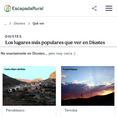
Diustes
Qué ver
...
DIUSTES
Los lugares más populares que ver en Diustes
No exactamente en Diustes...
pero muy cerca ;)
Carlos Sieiro del Nido
Raquel Iñiguez
Peroblasco
Terroba