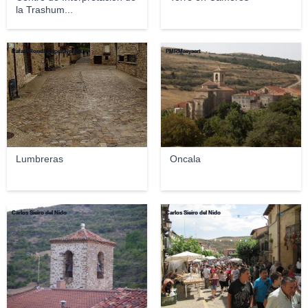
la Trashum...
Rafael Ronda Lopez Ronda
PMRMaeyaert
Lumbreras
Oncala
Carlos Sieiro del Nido
Carlos Sieiro del Nido