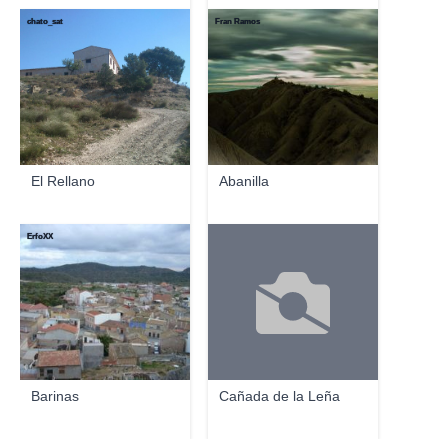
chato_sat
Fran Ramos
El Rellano
Abanilla
ErfoXX
Barinas
Cañada de la Leña