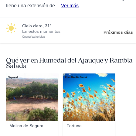
tiene una extensión de ...
Ver más
cielo claro, 31º
En estos momentos
Próximos días
OpenWeatherMap
Qué ver en Humedal del Ajauque y Rambla
Salada
Toprural
Fran Nicolás Bernal
Molina de Segura
Fortuna