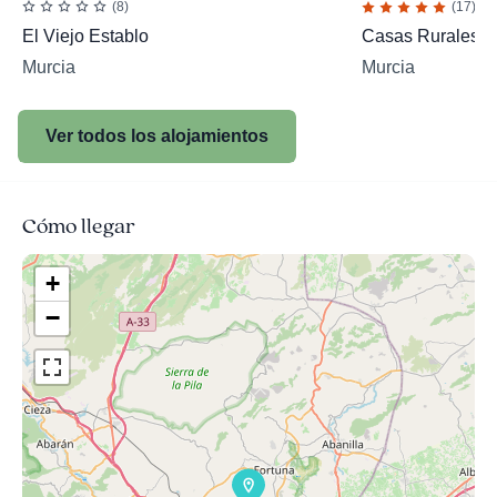
(8)
(17)
El Viejo Establo
Casas Rurales C
Murcia
Murcia
Ver todos los alojamientos
Cómo llegar
+
−