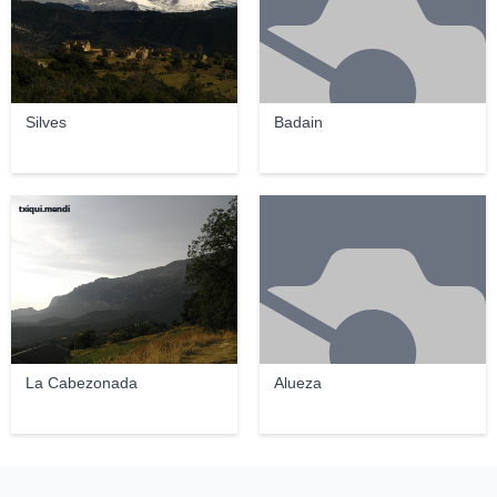
Silves
Badain
txiqui.mendi
La Cabezonada
Alueza