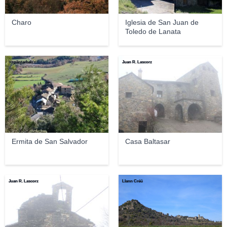
Charo
Iglesia de San Juan de
Toledo de Lanata
>>päntarheî<<
Juan R. Lascorz
Ermita de San Salvador
Casa Baltasar
Juan R. Lascorz
Llann Créü