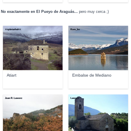
No exactamente en El Pueyo de Araguás...
pero muy cerca ;)
>>päntarheî<<
Kom_bo
Atiart
Embalse de Mediano
Juan R. Lascorz
Lascorz