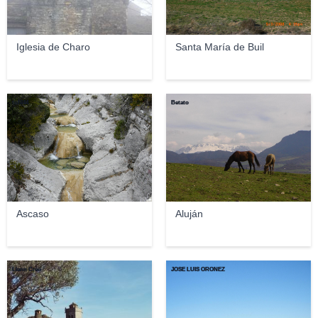
Iglesia de Charo
Santa María de Buil
tofil44
Betato
Ascaso
Aluján
Llann Créü
JOSE LUIS OROÑEZ