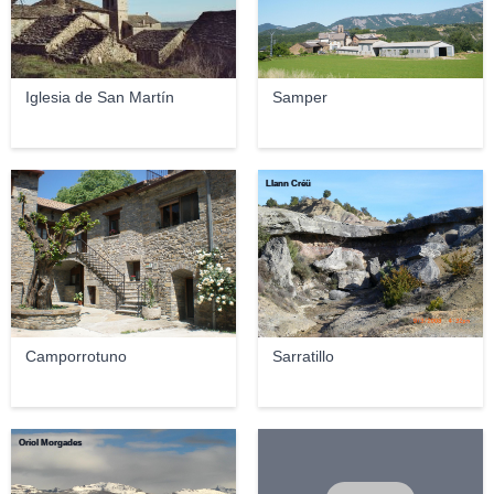
Iglesia de San Martín
Samper
Llann Créü
Camporrotuno
Sarratillo
Oriol Morgades