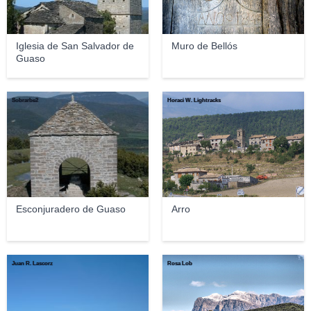
Iglesia de San Salvador de
Muro de Bellós
Guaso
Sobrarbe2
Horaci W. Lightracks
Esconjuradero de Guaso
Arro
Juan R. Lascorz
Rosa Lob