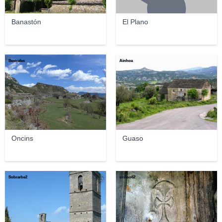
Banastón
El Plano
Sestrales
Ainhoa
Oncins
Guaso
Sobrarbe2
ordiso62