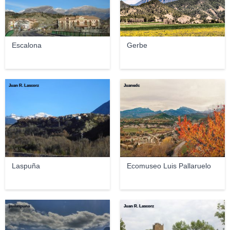
Escalona
Gerbe
Juan R. Lascorz
Juanedc
Laspuña
Ecomuseo Luis Pallaruelo
javilaspuna
Juan R. Lascorz