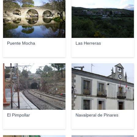
Puente Mocha
Las Herreras
lsramos
carmendi
El Pimpollar
Navalperal de Pinares