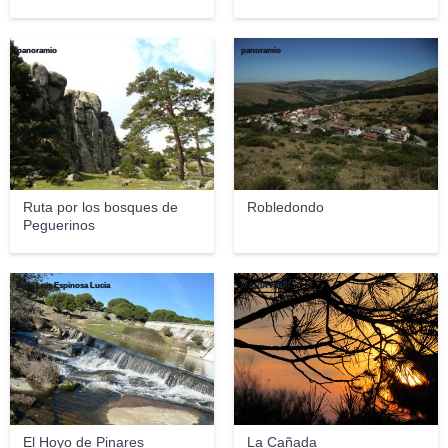
panoramio
panoramio
Ruta por los bosques de
Robledondo
Peguerinos
Jose Luis Espinosa Lucia
MARIA HOR
El Hoyo de Pinares
La Cañada