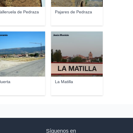
alleruela de Pedraza
Pajares de Pedraza
oramio
Jesús Municio
uerta
La Matilla
Síguenos en