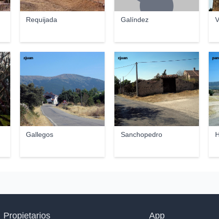
Requijada
Galíndez
V
zjuan
zjuan
pan
Gallegos
Sanchopedro
H
Propietarios
App