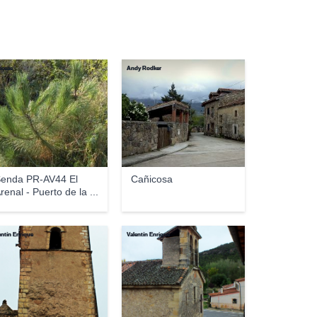
aceae
Andy Rodker
enda PR-AV44 El
Cañicosa
renal - Puerto de la ...
entín Enrique
Valentín Enrique