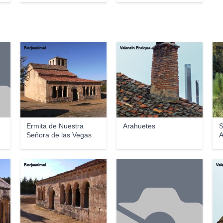
Borjaanimal
Valentín Enrique
Pin
Ermita de Nuestra
Arahuetes
S
Señora de las Vegas
A
Borjaanimal
Val