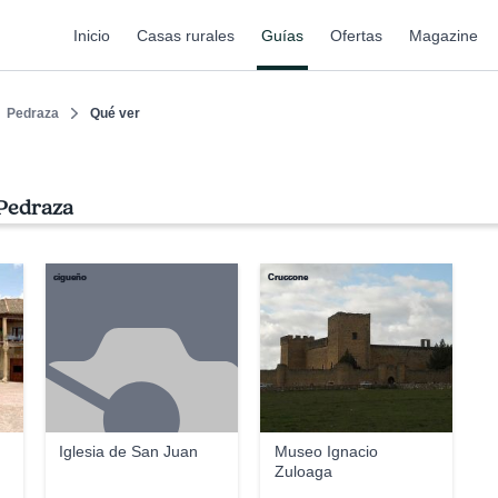
Inicio
Casas rurales
Guías
Ofertas
Magazine
Pedraza
Qué ver
 Pedraza
cigueño
Cruccone
Iglesia de San Juan
Museo Ignacio
Zuloaga