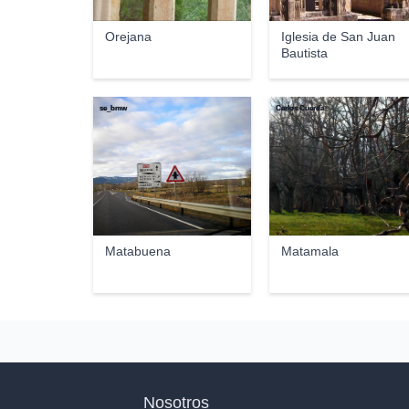
Orejana
Iglesia de San Juan
Bautista
se_bmw
Carlos Cuerda
Matabuena
Matamala
Nosotros