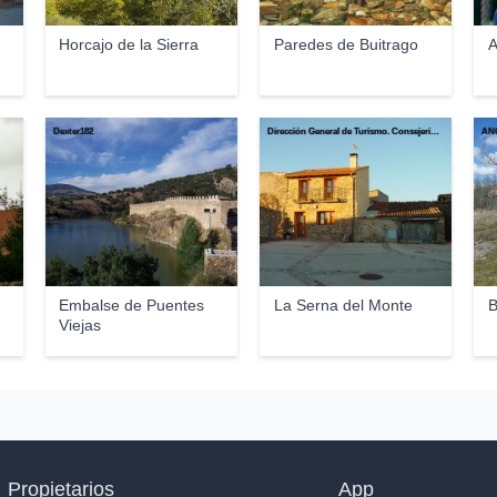
Horcajo de la Sierra
Paredes de Buitrago
A
Dexter182
Dirección General de Turismo. Consejería de Economía e Innovación Tecnológica. Comunidad de Madrid
ANG
Embalse de Puentes
La Serna del Monte
B
Viejas
Propietarios
App