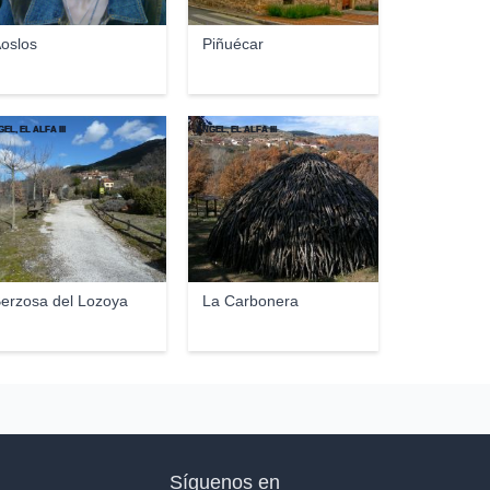
oslos
Piñuécar
EL, EL ALFA III
ANGEL, EL ALFA III
erzosa del Lozoya
La Carbonera
Síguenos en