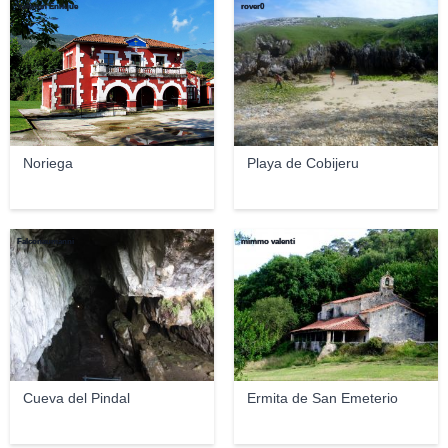
Valentín Enrique
rover0
Noriega
Playa de Cobijeru
Falconaumanni
mimmo valenti
Cueva del Pindal
Ermita de San Emeterio