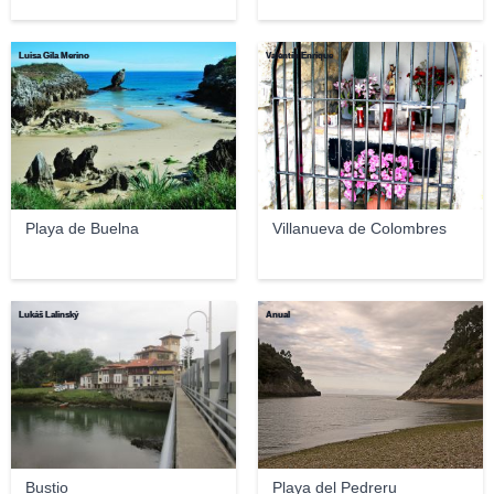
Luisa Gila Merino
Valentín Enrique
Playa de Buelna
Villanueva de Colombres
Lukáš Lalinský
Anual
Bustio
Playa del Pedreru