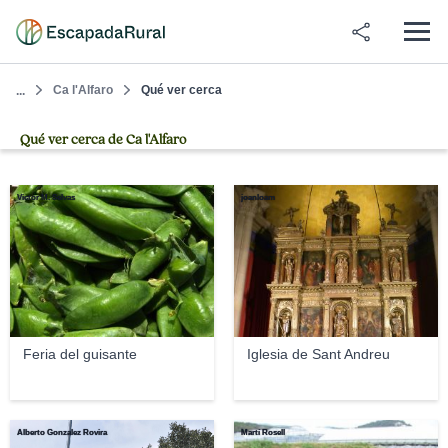
Ca l'Alfaro
Qué ver cerca
...
Qué ver cerca de Ca l'Alfaro
Victor M. Selvas
joanloam
Feria del guisante
Iglesia de Sant Andreu
Alberto Gonzalez Rovira
Martí Rosell