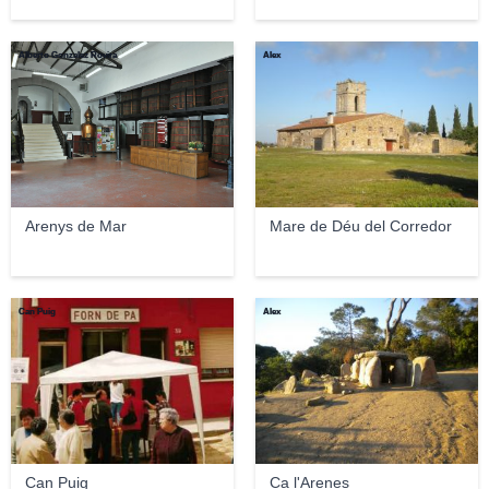
Alberto Gonzalez Rovira
Àlex
Arenys de Mar
Mare de Déu del Corredor
Can Puig
Àlex
Can Puig
Ca l'Arenes