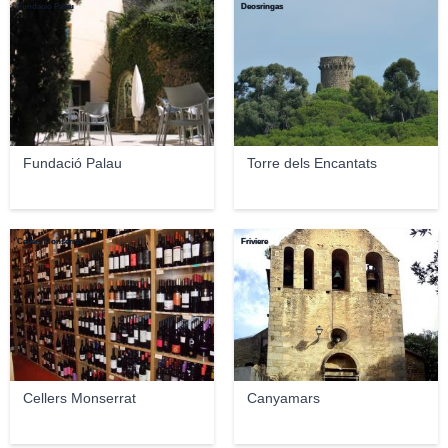
Fundació Palau
Deosringas
Fundació Palau
Torre dels Encantats
Cellers Monserrat
Friviere
Cellers Monserrat
Canyamars