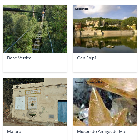
Bosc Vertical
Deosringas
Bosc Vertical
Can Jalpí
Alberto Gonzalez Rovira
Museu d'Arenys de Mar
Mataró
Museo de Arenys de Mar