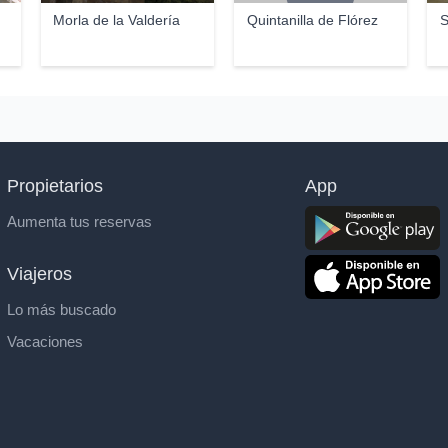
Morla de la Valdería
Quintanilla de Flórez
S
Propietarios
App
Aumenta tus reservas
Viajeros
Lo más buscado
Vacaciones