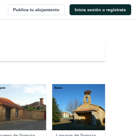
Publica tu alojamiento
Inicia sesión o regístrate
orio
libanez
uyego de Somoza
Lagunas de Somoza