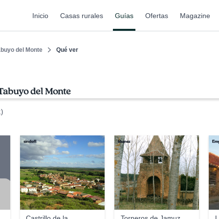
Inicio
Casas rurales
Guías
Ofertas
Magazine
abuyo del Monte
Qué ver
 Tabuyo del Monte
)
sindofl
libanez
Emg
Castrillo de la
Torneros de Jamuz
L