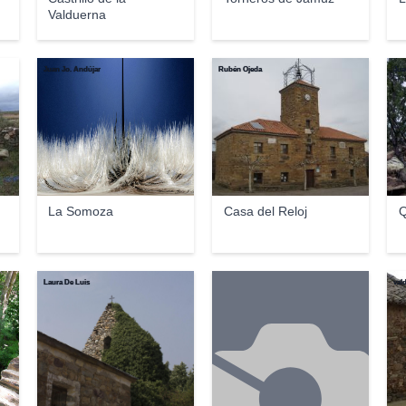
Valduerna
Juan Jo. Andújar
Rubén Ojeda
Jua
La Somoza
Casa del Reloj
Q
Laura De Luis
val