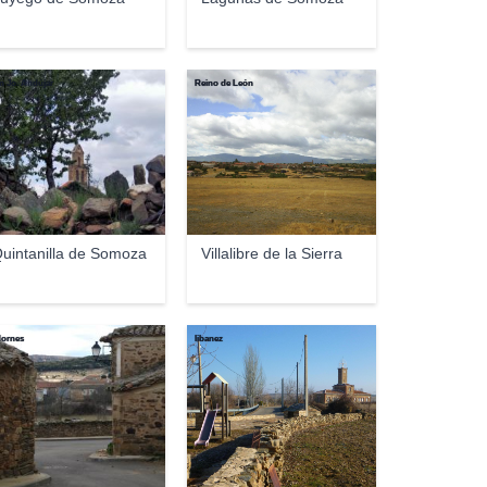
n Jo. Andújar
Reino de León
uintanilla de Somoza
Villalibre de la Sierra
dornes
libanez