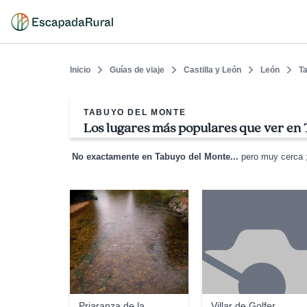
Inicio
Guías de viaje
Castilla y León
León
T
TABUYO DEL MONTE
Los lugares más populares que ver en
No exactamente en Tabuyo del Monte...
pero muy cerca ;
cisastura
Priaranza de la
Villar de Golfer