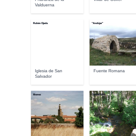
Valduerna
Rubén Ojeda
"Andújar"
Iglesia de San
Fuente Romana
Salvador
libanez
TRAVIESAS