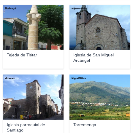
Marbregal
viajeroandaluz
Tejeda de Tiétar
Iglesia de San Miguel
Arcángel
elriscoex
Miguel303xm
Iglesia parroquial de
Torremenga
Santiago