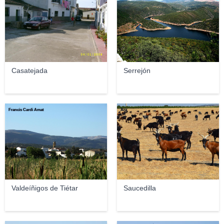
Casatejada
Serrejón
Francis Cardi Amat
Ara
Valdeíñigos de Tiétar
Saucedilla