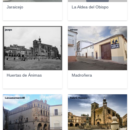
Jaraicejo
La Aldea del Obispo
jauspe
mirwav
Huertas de Ánimas
Madroñera
Lancastermerrin88
Rafa G. Recuero