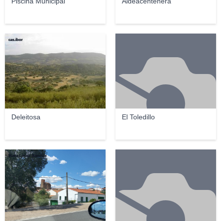
Piscina Municipal
Aldeacentenera
cas.ibor
Deleitosa
El Toledillo
Maite Lopez Sanchez